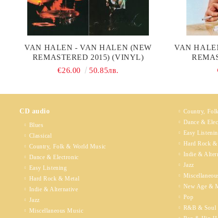
VAN HALEN - VAN HALEN (NEW
VAN HALEN
REMASTERED 2015) (VINYL)
REMAS
€26.00
50.85лв.
CD audio
Country, Fol
Dance & Elec
Blues
Easy Listeni
Classical
Hard Rock &
Country, Folk & World Music
Indie & Alter
Dance & Electronic
Jazz
Easy Listening
Miscellaneou
Hard Rock & Metal
New Age & M
Indie & Alternative
Pop
Jazz
R&B & Soul
Miscellaneous Music