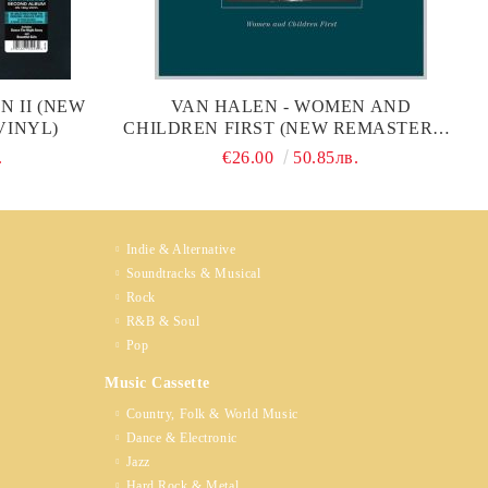
N II (NEW
VAN HALEN - WOMEN AND
VINYL)
CHILDREN FIRST (NEW REMASTERED
2015) (VINYL)
.
€26.00
50.85лв.
Indie & Alternative
Soundtracks & Musical
Rock
R&B & Soul
Pop
Music Cassette
Country, Folk & World Music
Dance & Electronic
Jazz
Hard Rock & Metal