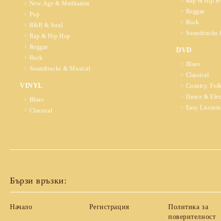
Rap & Hip H
New Age & Meditation
Reggae
Pop
Rock
R&B & Soul
Soundtracks 
Rap & Hip Hop
Reggae
DVD
Rock
Blues
Soundtracks & Musical
Classical
VINYL
Country, Fol
Dance & Elec
Blues
Easy Listeni
Classical
Бързи връзки:
Начало
Регистрация
Политика за
поверителност