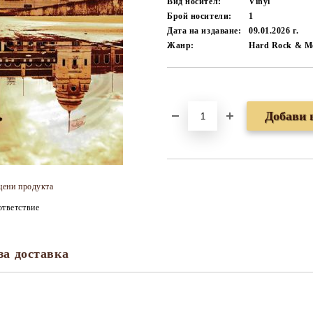
Вид носител:
Vinyl
Брой носители:
1
Дата на издаване:
09.01.2026 г.
Жанр:
Hard Rock & Me
Добави в желани
цени продукта
тветствие
за доставка