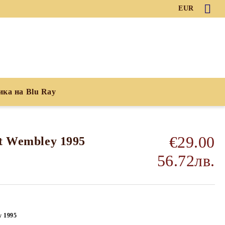
EUR
ика на Blu Ray
€29.00
At Wembley 1995
56.72лв.
y 1995