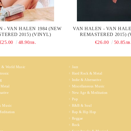
 - VAN HALEN 1984 (NEW
VAN HALEN - VAN HALE
TERED 2015) (VINYL)
REMASTERED 2015) (
€25.00
48.90лв.
€26.00
50.85лв
k & World Music
Jazz
tronic
Hard Rock & Metal
ng
Indie & Alternative
 Metal
Miscellaneous Music
native
New Age & Meditation
Pop
s Music
R&B & Soul
editation
Rap & Hip Hop
Reggae
Rock