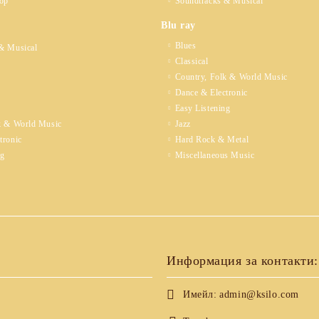
op
Soundtracks & Musical
Blu ray
Blues
& Musical
Classical
Country, Folk & World Music
Dance & Electronic
Easy Listening
k & World Music
Jazz
tronic
Hard Rock & Metal
ng
Miscellaneous Music
Информация за контакти:
Имейл:
admin@ksilo.com