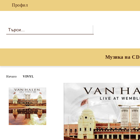
Профил
Музика на CD
Начало
VINYL