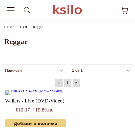
Начало
DVD
Reggae
Reggae
«
»
1
Wailers - Live (DVD-Video)
€10.17
19.89лв.