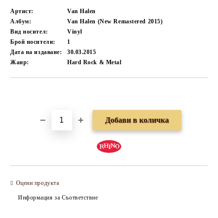
Артист:
Van Halen
Албум:
Van Halen (New Remastered 2015)
Вид носител:
Vinyl
Брой носители:
1
Дата на издаване:
30.03.2015
Жанр:
Hard Rock & Metal
Добави в желани
Оцени продукта
Информация за Съответствие