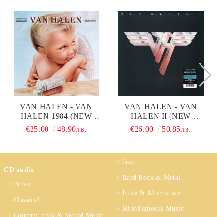
VAN HALEN - VAN
VAN HALEN - VAN
HALEN 1984 (NEW
HALEN II (NEW
REMASTERED 2015)
REMASTERED 2015)
€25.00
48.90лв.
€26.00
50.85лв.
(VINYL)
(VINYL)
Jazz
CD audio
Hard Rock & Metal
Blues
Indie & Alternative
Classical
Miscellaneous Music
Country, Folk & World Music