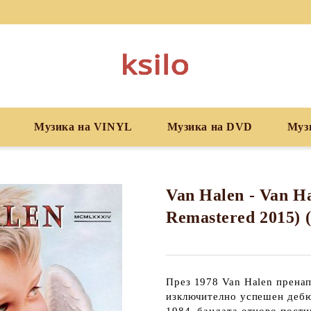
Музика на VINYL
Музика на DVD
Муз
Van Halen - Van H
Remastered 2015) (
През 1978 Van Halen пренап
изключително успешен дебю