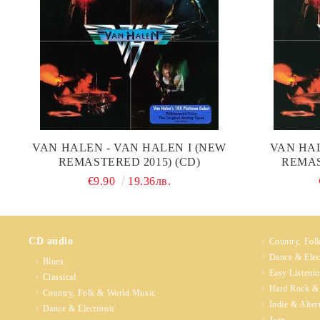
VAN HALEN - VAN HALEN I (NEW
VAN HA
REMASTERED 2015) (CD)
REMAS
€9.90
19.36лв.
CD audio
Country, Fol
Dance & Elec
Blues
Easy Listeni
Classical
Hard Rock &
Country, Folk & World Music
Indie & Alter
Dance & Electronic