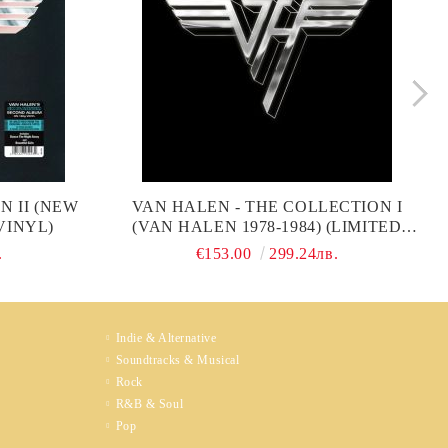
N II (NEW
VAN HALEN - THE COLLECTION I
VINYL)
(VAN HALEN 1978-1984) (LIMITED
EDITION) (6 X BLACK VINYL BOX)
.
€153.00
299.24лв.
Indie & Alternative
Soundtracks & Musical
Rock
R&B & Soul
Pop