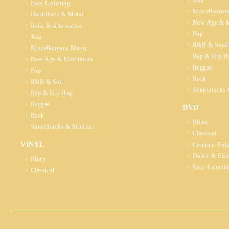
Jazz
Easy Listening
Miscellaneou
Hard Rock & Metal
New Age & M
Indie & Alternative
Pop
Jazz
R&B & Soul
Miscellaneous Music
Rap & Hip H
New Age & Meditation
Reggae
Pop
Rock
R&B & Soul
Soundtracks 
Rap & Hip Hop
Reggae
DVD
Rock
Blues
Soundtracks & Musical
Classical
VINYL
Country, Fol
Dance & Elec
Blues
Easy Listeni
Classical