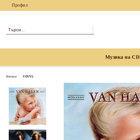
Профил
Музика на CD
Начало
VINYL