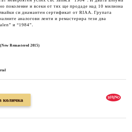
гат невероятен успех със записа “1984”. И двата албума
но поколение и всеки от тях ще продаде над 10 милиона
елвайки си диамантен сертификат от RIAA. Групата
налните аналогови ленти и ремастерира тези два
alen” и “1984”.
 (New Remastered 2015)
tal