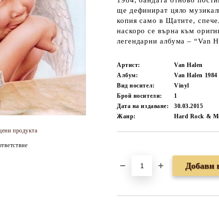
1984, бандата отново пости
ще дефинират цяло музикал
копия само в Щатите, спеч
наскоро се върна към ориги
легендарни албума – “Van H
Артист:
Van Halen
Албум:
Van Halen 1984
Вид носител:
Vinyl
Брой носители:
1
Дата на издаване:
30.03.2015
Жанр:
Hard Rock & Me
цени продукта
тветствие
Добави в желани