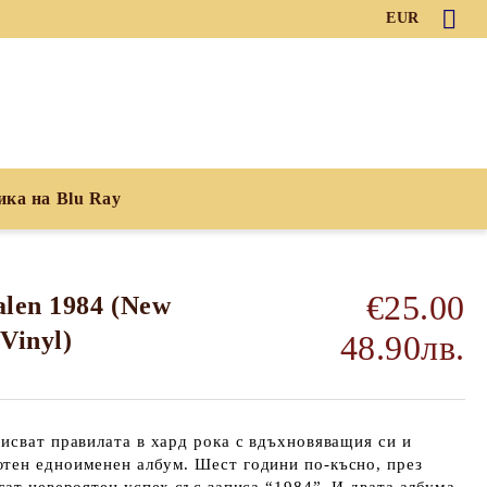
EUR
ика на Blu Ray
€25.00
alen 1984 (New
Vinyl)
48.90лв.
исват правилата в хард рока с вдъхновяващия си и
тен едноименен албум. Шест години по-късно, през