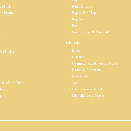
Pop
s Music
R&B & Soul
editation
Rap & Hip Hop
Reggae
Rock
op
Soundtracks & Musical
Blu ray
Blues
& Musical
Classical
Country, Folk & World Music
Dance & Electronic
Easy Listening
k & World Music
Jazz
tronic
Hard Rock & Metal
ng
Miscellaneous Music