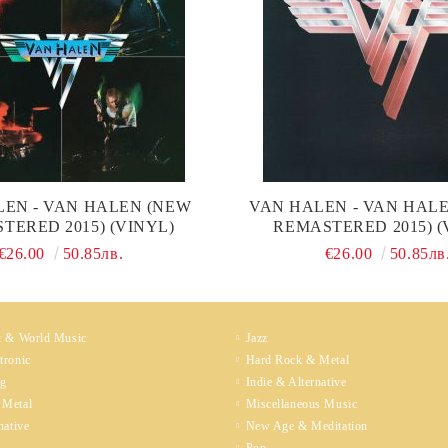
LEN - VAN HALEN (NEW
VAN HALEN - VAN HALE
TERED 2015) (VINYL)
REMASTERED 2015) (
€26.00
50.85лв.
€26.00
50.85лв
k & World Music
Jazz
tronic
Hard Rock & Metal
ng
Indie & Alternative
 Metal
Miscellaneous Music
native
New Age & Meditation