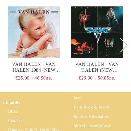
VAN HALEN - VAN
VAN HALEN - VAN
HALEN 1984 (NEW
HALEN (NEW
REMASTERED 2015)
REMASTERED 2015)
€25.00
48.90лв.
€26.00
50.85лв.
(VINYL)
(VINYL)
Jazz
CD audio
Hard Rock & Metal
Blues
Indie & Alternative
Classical
Miscellaneous Music
Country, Folk & World Music