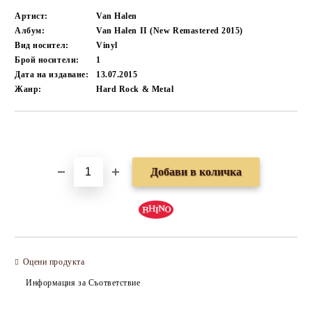
Артист:
Van Halen
Албум:
Van Halen II (New Remastered 2015)
Вид носител:
Vinyl
Брой носители:
1
Дата на издаване:
13.07.2015
Жанр:
Hard Rock & Metal
Добави в желани
Оцени продукта
Информация за Съответствие