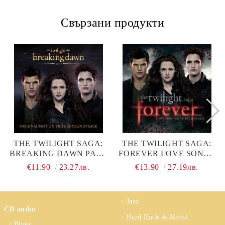
Свързани продукти
THE TWILIGHT SAGA:
THE TWILIGHT SAGA:
BREAKING DAWN PART
FOREVER LOVE SONGS
2 (ORIGINAL MOTION
FROM THE TWILIGHT
€11.90
23.27лв.
€13.90
27.19лв.
PICTURE
SAGA - VARIOUS
SOUNDTRACK) -
ARTISTS (2CD)
VARIOUS ARTISTS (CD)
Jazz
CD audio
Hard Rock & Metal
Blues