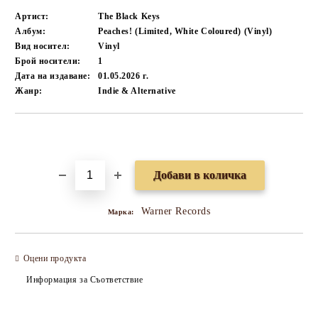
Артист:
The Black Keys
Албум:
Peaches! (Limited, White Coloured) (Vinyl)
Вид носител:
Vinyl
Брой носители:
1
Дата на издаване:
01.05.2026 г.
Жанр:
Indie & Alternative
Добави в желани
Warner Records
Марка:
Оцени продукта
Информация за Съответствие