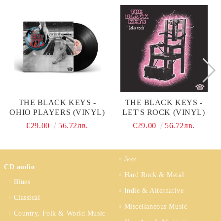
THE BLACK KEYS -
THE BLACK KEYS -
OHIO PLAYERS (VINYL)
LET'S ROCK (VINYL)
€29.00
56.72лв.
€29.00
56.72лв.
Jazz
CD audio
Hard Rock & Metal
Blues
Indie & Alternative
Classical
Miscellaneous Music
Country, Folk & World Music