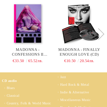
MADONNA -
MADONNA - FINALLY
CONFESSIONS II
ENOUGH LOVE (CD)
(LIMITED PREMIUM
€33.50
65.52лв.
€10.50
20.54лв.
EDITION PHOTOBOOK,
16 TRACKS) (CD)
Jazz
CD audio
Hard Rock & Metal
Blues
Indie & Alternative
Classical
Miscellaneous Music
Country, Folk & World Music