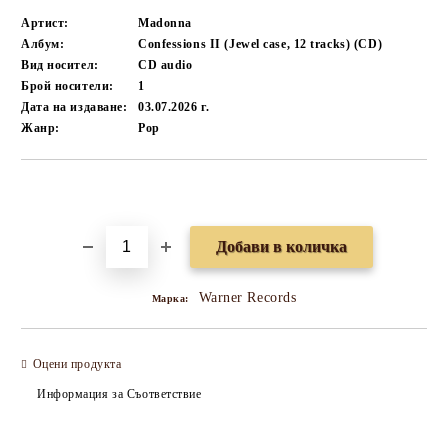
Артист:
Madonna
Албум:
Confessions II (Jewel case, 12 tracks) (CD)
Вид носител:
CD audio
Брой носители:
1
Дата на издаване:
03.07.2026 г.
Жанр:
Pop
Добави в желани
Warner Records
Марка:
Оцени продукта
Информация за Съответствие