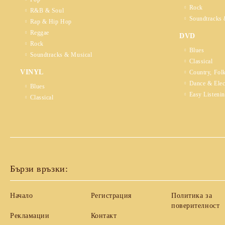
Rock
R&B & Soul
Soundtracks 
Rap & Hip Hop
Reggae
DVD
Rock
Blues
Soundtracks & Musical
Classical
VINYL
Country, Fol
Dance & Elec
Blues
Easy Listeni
Classical
Бързи връзки:
Начало
Регистрация
Политика за
поверителност
Рекламации
Контакт