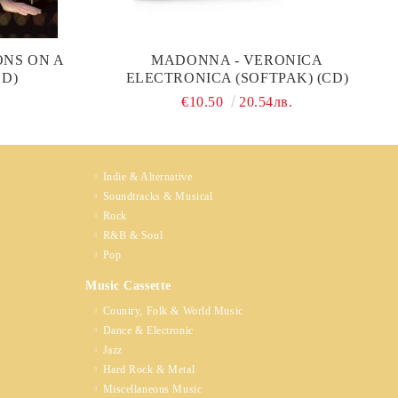
ONS ON A
MADONNA - VERONICA
D)
ELECTRONICA (SOFTPAK) (CD)
€10.50
20.54лв.
Indie & Alternative
Soundtracks & Musical
Rock
R&B & Soul
Pop
Music Cassette
Country, Folk & World Music
Dance & Electronic
Jazz
Hard Rock & Metal
Miscellaneous Music