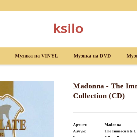
Музика на VINYL
Музика на DVD
Муз
Madonna - The Im
Collection (CD)
Артист:
Madonna
Албум:
The Immaculate Co