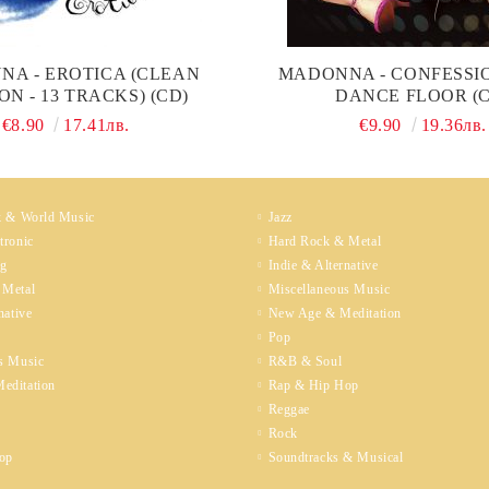
A - EROTICA (CLEAN
MADONNA - CONFESSI
ON - 13 TRACKS) (CD)
DANCE FLOOR (C
€8.90
17.41лв.
€9.90
19.36лв.
k & World Music
Jazz
tronic
Hard Rock & Metal
ng
Indie & Alternative
 Metal
Miscellaneous Music
native
New Age & Meditation
Pop
s Music
R&B & Soul
editation
Rap & Hip Hop
Reggae
Rock
op
Soundtracks & Musical