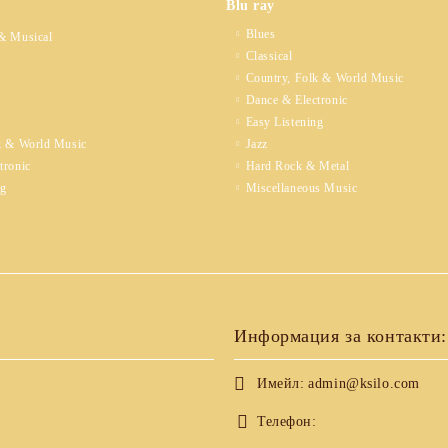
Blu ray
Blues
& Musical
Classical
Country, Folk & World Music
Dance & Electronic
Easy Listening
k & World Music
Jazz
tronic
Hard Rock & Metal
ng
Miscellaneous Music
Информация за контакти:
Имейл:
admin@ksilo.com
Телефон: