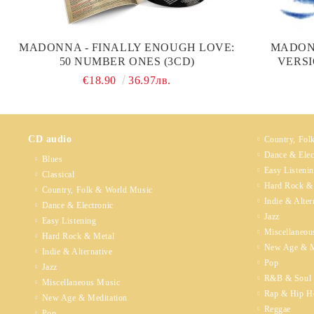
MADONNA - FINALLY ENOUGH LOVE:
MADONN
50 NUMBER ONES (3CD)
VERSI
€18.90
36.97лв.
CD audio
Country, Fol
Dance & Elec
Blues
Easy Listeni
Classical
Hard Rock &
Country, Folk & World Music
Indie & Alter
Dance & Electronic
Jazz
Easy Listening
Miscellaneou
Hard Rock & Metal
New Age & M
Indie & Alternative
Pop
Jazz
R&B & Soul
Miscellaneous Music
Rap & Hip H
New Age & Meditation
Reggae
Pop