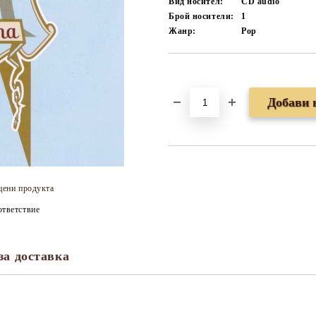
Вид носител:
CD audio
Брой носители:
1
Жанр:
Pop
Добави в желани
цени продукта
тветствие
за доставка