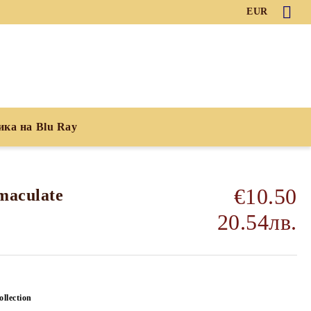
EUR
ика на Blu Ray
€10.50
maculate
20.54лв.
llection