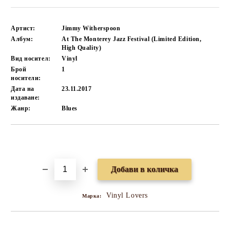
Артист:
Jimmy Witherspoon
Албум:
At The Monterey Jazz Festival (Limited Edition,
High Quality)
Вид носител:
Vinyl
Брой
1
носители:
Дата на
23.11.2017
издаване:
Жанр:
Blues
Добави в желани
Vinyl Lovers
Марка: