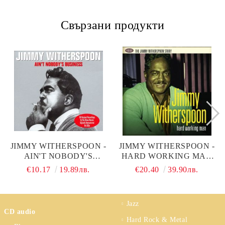
Свързани продукти
JIMMY WITHERSPOON -
JIMMY WITHERSPOON -
AIN'T NOBODY'S
HARD WORKING MAN
BUSINESS (DIGITALLY
(4CD) (CD)
€10.17
19.89лв.
€20.40
39.90лв.
REMASTERED) (2CD)
(CD)
Jazz
CD audio
Hard Rock & Metal