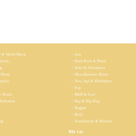
k & World Music
Jazz
tronic
Hard Rock & Metal
ng
Indie & Alternative
 Metal
Miscellaneous Music
native
New Age & Meditation
Pop
s Music
R&B & Soul
editation
Rap & Hip Hop
Reggae
Rock
op
Soundtracks & Musical
Blu ray