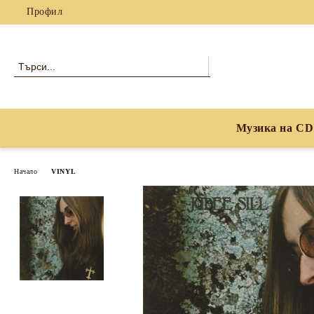
Профил
Музика на CD
Начало
VINYL