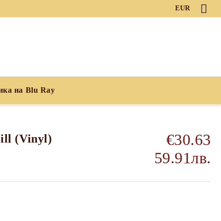
EUR
ика на Blu Ray
€30.63
ill (Vinyl)
59.91лв.