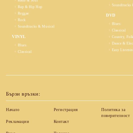
R&B & Soul
Soundtracks 
Rap & Hip Hop
Reggae
DVD
Rock
Blues
Soundtracks & Musical
Classical
VINYL
Country, Fol
Dance & Elec
Blues
Easy Listeni
Classical
Бързи връзки:
Начало
Регистрация
Политика за
поверителност
Рекламации
Контакт