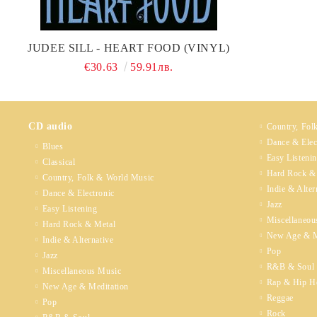
JUDEE SILL - HEART FOOD (VINYL)
€30.63
59.91лв.
CD audio
Country, Fol
Dance & Elec
Blues
Easy Listeni
Classical
Hard Rock &
Country, Folk & World Music
Indie & Alter
Dance & Electronic
Jazz
Easy Listening
Miscellaneou
Hard Rock & Metal
New Age & M
Indie & Alternative
Pop
Jazz
R&B & Soul
Miscellaneous Music
Rap & Hip H
New Age & Meditation
Reggae
Pop
Rock