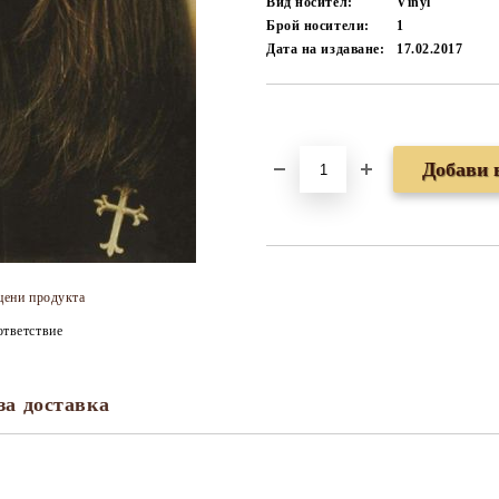
Вид носител:
Vinyl
Брой носители:
1
Дата на издаване:
17.02.2017
Добави в желани
цени продукта
тветствие
за доставка