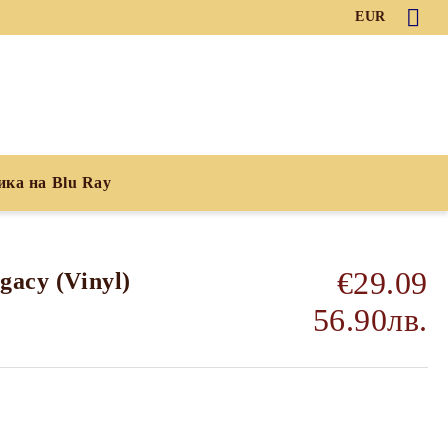
EUR
ика на Blu Ray
€29.09
gacy (Vinyl)
56.90лв.