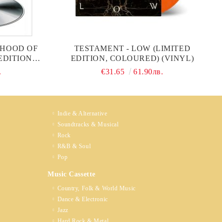
RHOOD OF
TESTAMENT - LOW (LIMITED
EDITION
EDITION, COLOURED) (VINYL)
)
.
€31.65
61.90лв.
Indie & Alternative
Soundtracks & Musical
Rock
R&B & Soul
Pop
Music Cassette
Country, Folk & World Music
Dance & Electronic
Jazz
Hard Rock & Metal