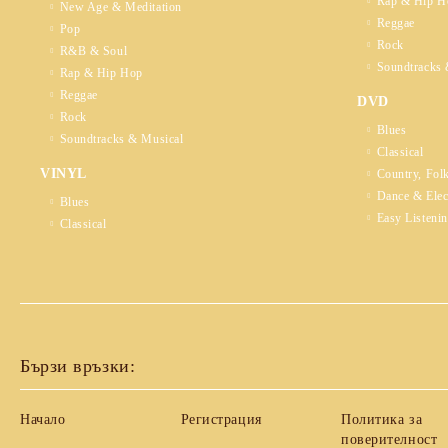
Rap & Hip H
New Age & Meditation
Reggae
Pop
Rock
R&B & Soul
Soundtracks 
Rap & Hip Hop
Reggae
DVD
Rock
Blues
Soundtracks & Musical
Classical
VINYL
Country, Fol
Dance & Elec
Blues
Easy Listeni
Classical
Бързи връзки:
Начало
Регистрация
Политика за
поверителност