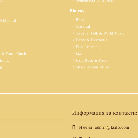
op
Soundtracks & Musical
Blu ray
Blues
& Musical
Classical
Country, Folk & World Music
Dance & Electronic
Easy Listening
k & World Music
Jazz
tronic
Hard Rock & Metal
ng
Miscellaneous Music
Информация за контакти:
Имейл:
admin@ksilo.com