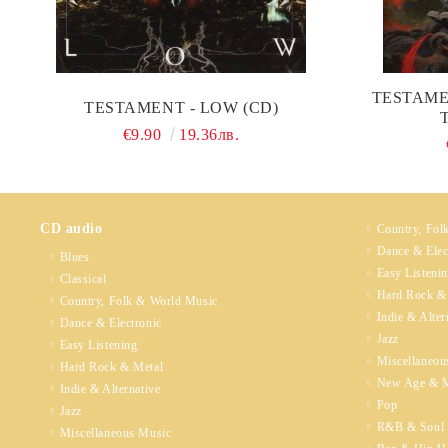
TESTAME
TESTAMENT - LOW (CD)
€9.90
19.36лв.
CD audio
Country, Fol
Dance & Elec
Blues
Easy Listeni
Classical
Hard Rock &
Country, Folk & World Music
Indie & Alter
Dance & Electronic
Jazz
Easy Listening
Miscellaneou
Hard Rock & Metal
New Age & M
Indie & Alternative
Pop
Jazz
R&B & Soul
Miscellaneous Music