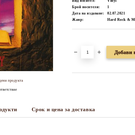
Вид носител:
Vinyl
Брой носители:
1
Дата на издаване:
02.07.2021
Жанр:
Hard Rock & Me
Добави в желани
цени продукта
тветствие
одукти
Срок и цена за доставка