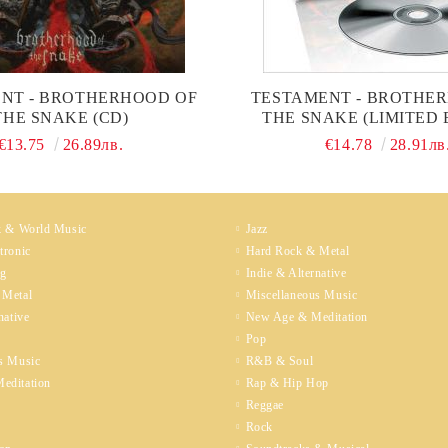
NT - BROTHERHOOD OF
TESTAMENT - BROTHE
THE SNAKE (CD)
THE SNAKE (LIMITED 
DIGIBOOK) (CD
€13.75
26.89лв.
€14.78
28.91лв
k & World Music
Jazz
tronic
Hard Rock & Metal
ng
Indie & Alternative
 Metal
Miscellaneous Music
native
New Age & Meditation
Pop
s Music
R&B & Soul
editation
Rap & Hip Hop
Reggae
Rock