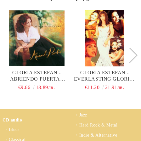
GLORIA ESTEFAN -
GLORIA ESTEFAN -
ABRIENDO PUERTAS
EVERLASTING GLORIA!
(CD)
(DVD-VIDEO)
€9.66
18.89лв.
€11.20
21.91лв.
Jazz
CD audio
Hard Rock & Metal
Blues
Indie & Alternative
Classical