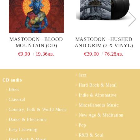
MASTODON - BLOOD
MASTODON - HUSHED
MOUNTAIN (CD)
AND GRIM (2 X VINYL)
€9.90
19.36лв.
€39.00
76.28лв.
Jazz
CD audio
Hard Rock & Metal
Blues
Indie & Alternative
Classical
Miscellaneous Music
Country, Folk & World Music
New Age & Meditation
Dance & Electronic
Pop
Easy Listening
R&B & Soul
Hard Rock & Metal