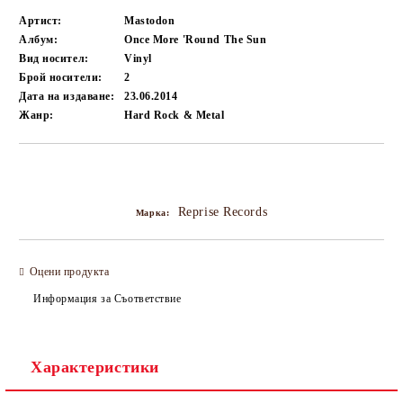
Артист:
Mastodon
Албум:
Once More 'Round The Sun
Вид носител:
Vinyl
Брой носители:
2
Дата на издаване:
23.06.2014
Жанр:
Hard Rock & Metal
Добави в желани
Reprise Records
Марка:
Оцени продукта
Информация за Съответствие
Характеристики