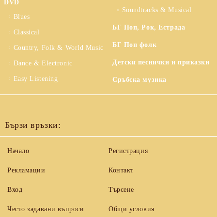
DVD
Soundtracks & Musical
Blues
БГ Поп, Рок, Естрада
Classical
БГ Поп фолк
Country, Folk & World Music
Детски песнички и приказки
Dance & Electronic
Easy Listening
Сръбска музика
Бързи връзки:
Начало
Регистрация
Рекламации
Контакт
Вход
Търсене
Често задавани въпроси
Общи условия