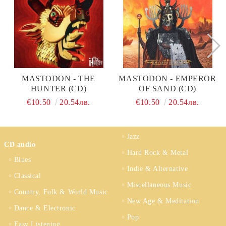
MASTODON - THE
MASTODON - EMPEROR
HUNTER (CD)
OF SAND (CD)
€10.50
20.54лв.
€10.50
20.54лв.
Jazz
CD audio
Hard Rock & Metal
Blues
Indie & Alternative
Classical
Miscellaneous Music
Country, Folk & World Music
New Age & Meditation
Dance & Electronic
Pop
Easy Listening