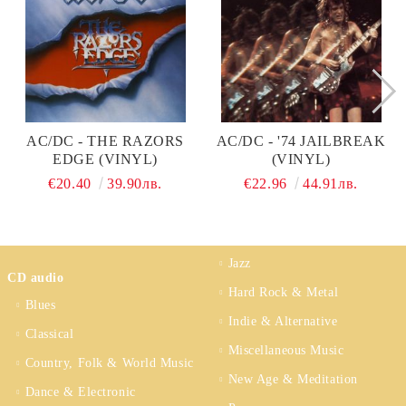
AC/DC - THE RAZORS
AC/DC - '74 JAILBREAK
EDGE (VINYL)
(VINYL)
€20.40
39.90лв.
€22.96
44.91лв.
Jazz
CD audio
Hard Rock & Metal
Blues
Indie & Alternative
Classical
Miscellaneous Music
Country, Folk & World Music
New Age & Meditation
Dance & Electronic