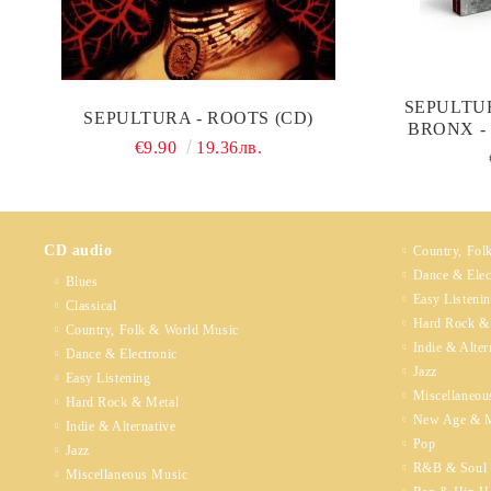
SEPULTU
SEPULTURA - ROOTS (CD)
BRONX - 
€9.90
19.36лв.
ROCK IN RI
CD audio
Country, Fol
Dance & Elec
Blues
Easy Listeni
Classical
Hard Rock &
Country, Folk & World Music
Indie & Alter
Dance & Electronic
Jazz
Easy Listening
Miscellaneou
Hard Rock & Metal
New Age & M
Indie & Alternative
Pop
Jazz
R&B & Soul
Miscellaneous Music