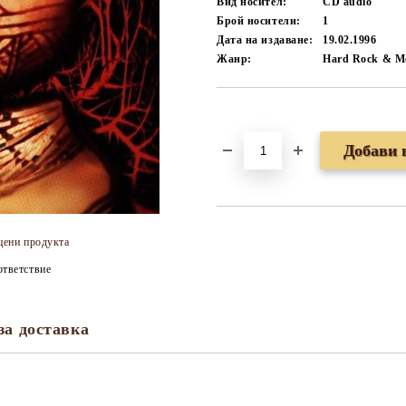
Вид носител:
CD audio
Брой носители:
1
Дата на издаване:
19.02.1996
Жанр:
Hard Rock & Me
Добави в желани
цени продукта
тветствие
за доставка