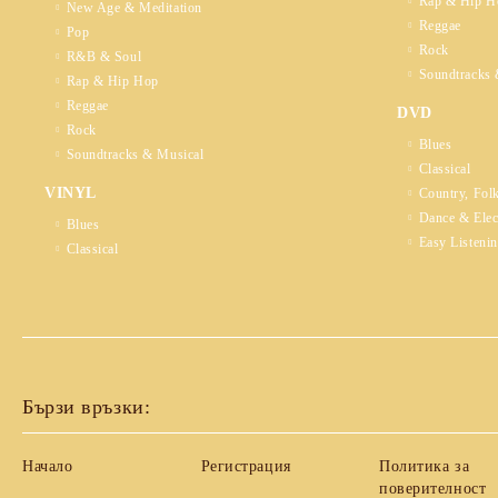
Rap & Hip H
New Age & Meditation
Reggae
Pop
Rock
R&B & Soul
Soundtracks 
Rap & Hip Hop
Reggae
DVD
Rock
Blues
Soundtracks & Musical
Classical
VINYL
Country, Fol
Dance & Elec
Blues
Easy Listeni
Classical
Бързи връзки:
Начало
Регистрация
Политика за
поверителност