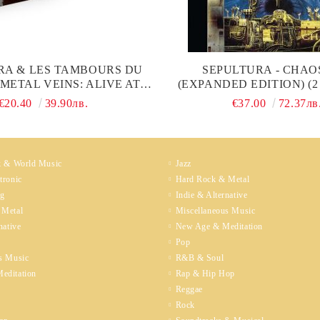
RA & LES TAMBOURS DU
SEPULTURA - CHAOS
METAL VEINS: ALIVE AT
(EXPANDED EDITION) (2
O (DIGIPAK, REISSUE) (CD
€20.40
39.90лв.
€37.00
72.37лв
WITH DVD)
k & World Music
Jazz
tronic
Hard Rock & Metal
ng
Indie & Alternative
 Metal
Miscellaneous Music
native
New Age & Meditation
Pop
s Music
R&B & Soul
editation
Rap & Hip Hop
Reggae
Rock