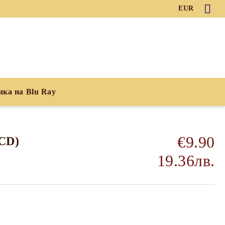
EUR
ика на Blu Ray
€9.90
(CD)
19.36лв.