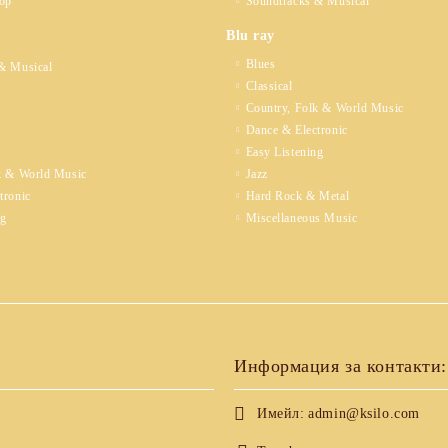
op
Soundtracks & Musical
Blu ray
Blues
& Musical
Classical
Country, Folk & World Music
Dance & Electronic
Easy Listening
k & World Music
Jazz
tronic
Hard Rock & Metal
ng
Miscellaneous Music
Информация за контакти:
Имейл:
admin@ksilo.com