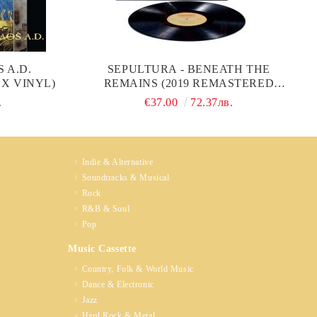
 A.D.
SEPULTURA - BENEATH THE
 X VINYL)
REMAINS (2019 REMASTERED
DELUXE EDITION) (2 X VINYL)
.
€37.00
72.37лв.
Indie & Alternative
Soundtracks & Musical
Rock
R&B & Soul
Pop
Music Cassette
Country, Folk & World Music
Dance & Electronic
Jazz
Hard Rock & Metal