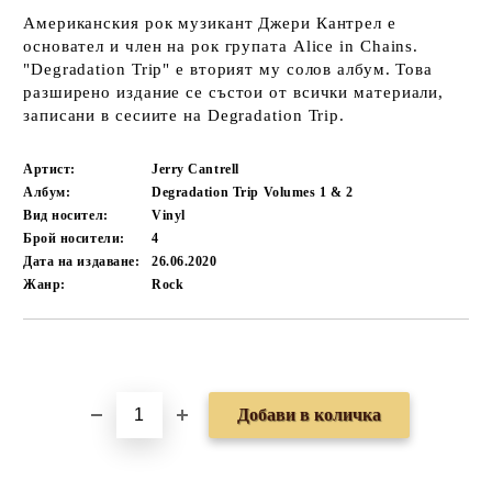
Американския рок музикант Джери Кантрел е
основател и член на рок групата Alice in Chains.
"Degradation Trip" е вторият му солов албум. Това
разширено издание се състои от всички материали,
записани в сесиите на Degradation Trip.
Артист:
Jerry Cantrell
Албум:
Degradation Trip Volumes 1 & 2
Вид носител:
Vinyl
Брой носители:
4
Дата на издаване:
26.06.2020
Жанр:
Rock
Добави в желани