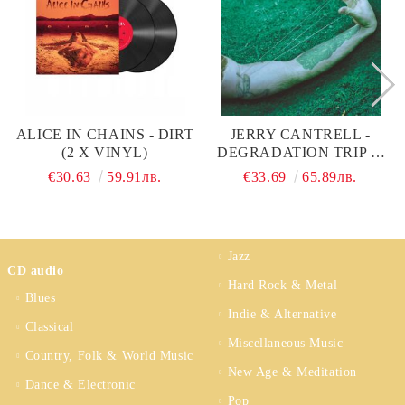
ALICE IN CHAINS - DIRT
JERRY CANTRELL -
(2 X VINYL)
DEGRADATION TRIP (2
X VINYL)
€30.63
59.91лв.
€33.69
65.89лв.
Jazz
CD audio
Hard Rock & Metal
Blues
Indie & Alternative
Classical
Miscellaneous Music
Country, Folk & World Music
New Age & Meditation
Dance & Electronic
Pop