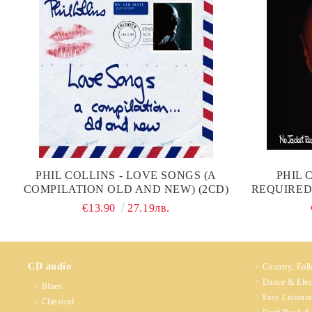
PHIL COLLINS - LOVE SONGS (A
PHIL 
COMPILATION OLD AND NEW) (2CD)
REQUIRED 
€13.90
27.19лв.
CD audio
Country, Fol
Dance & Elec
Blues
Easy Listeni
Classical