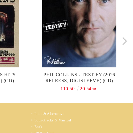
 HITS ...
PHIL COLLINS - TESTIFY (2026
) (CD)
REPRESS, DIGISLEEVE) (CD)
.
€10.50
20.54лв.
Indie & Alternative
Soundtracks & Musical
Rock