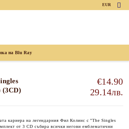
EUR
ика на Blu Ray
€14.90
Singles
) (3CD)
29.14лв.
ата кариера на легендарния Фил Колинс с
"The Singles
омплект от
3 CD
събира всички негови емблематични