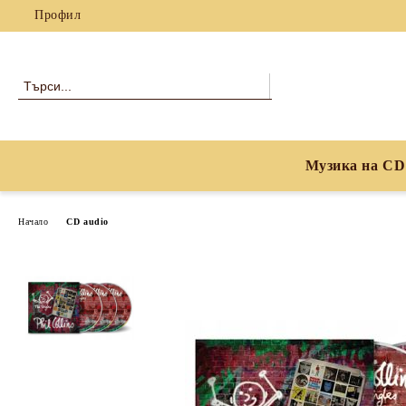
Профил
Музика на CD
Начало
CD audio