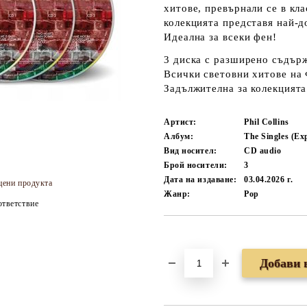
хитове, превърнали се в кл
колекцията представя най-д
Идеална за всеки фен!
3 диска
с разширено съдър
Всички
световни хитове
на 
Задължителна за колекцията
Артист:
Phil Collins
Албум:
The Singles (Ex
Вид носител:
CD audio
Брой носители:
3
Дата на издаване:
03.04.2026 г.
цени продукта
Жанр:
Pop
тветствие
Добави в желани