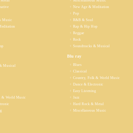
 Metal
Miscellaneous Music
native
New Age & Meditation
Pop
s Music
R&B & Soul
editation
Rap & Hip Hop
Reggae
Rock
op
Soundtracks & Musical
Blu ray
Blues
& Musical
Classical
Country, Folk & World Music
Dance & Electronic
Easy Listening
k & World Music
Jazz
tronic
Hard Rock & Metal
ng
Miscellaneous Music