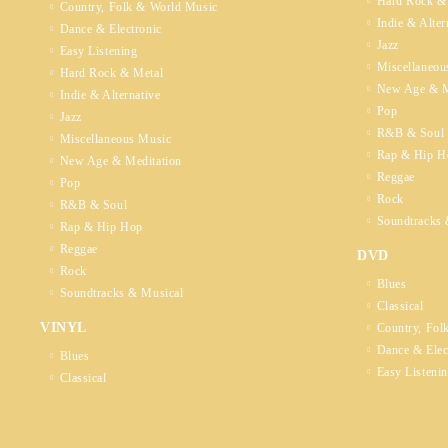
Hard Rock &
Country, Folk & World Music
Indie & Alter
Dance & Electronic
Jazz
Easy Listening
Miscellaneou
Hard Rock & Metal
New Age & M
Indie & Alternative
Pop
Jazz
R&B & Soul
Miscellaneous Music
Rap & Hip H
New Age & Meditation
Reggae
Pop
Rock
R&B & Soul
Soundtracks 
Rap & Hip Hop
Reggae
DVD
Rock
Blues
Soundtracks & Musical
Classical
VINYL
Country, Fol
Dance & Elec
Blues
Easy Listeni
Classical