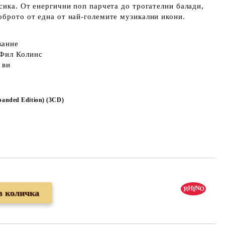
асика. От енергични поп парчета до трогателни балади,
оброто от една от най-големите музикални икони.
жание
Фил Колинс
 ви
panded Edition) (3CD)