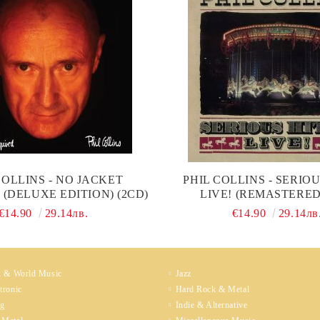
COLLINS - NO JACKET
PHIL COLLINS - SERIOUS
(DELUXE EDITION) (2CD)
LIVE! (REMASTERED
€14.90
29.14лв.
€14.90
29.14лв
k & World Music
Jazz
tronic
Hard Rock & Metal
ng
Indie & Alternative