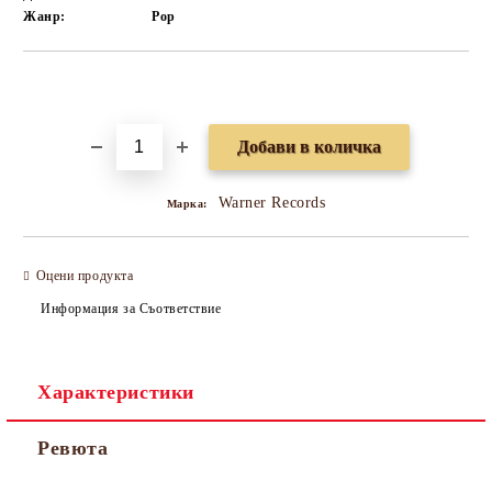
Жанр:
Pop
Добави в желани
Warner Records
Марка:
Оцени продукта
Информация за Съответствие
Характеристики
Ревюта