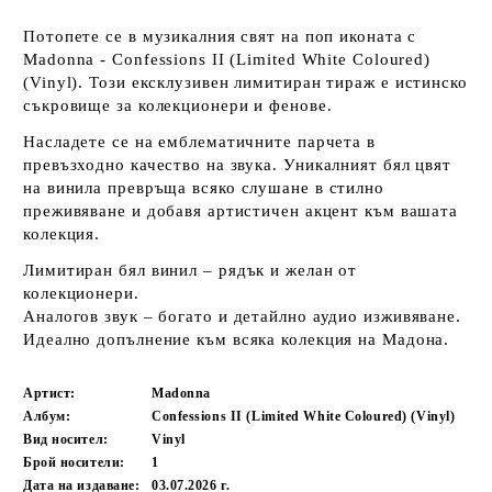
Потопете се в музикалния свят на поп иконата с
Madonna - Confessions II (Limited White Coloured)
(Vinyl)
. Този ексклузивен лимитиран тираж е истинско
съкровище за колекционери и фенове.
Насладете се на емблематичните парчета в
превъзходно качество на звука.
Уникалният бял цвят
на винила
превръща всяко слушане в стилно
преживяване и добавя артистичен акцент към вашата
колекция.
Лимитиран бял винил
– рядък и желан от
колекционери.
Аналогов звук
– богато и детайлно аудио изживяване.
Идеално допълнение
към всяка колекция на Мадона.
Артист:
Madonna
Албум:
Confessions II (Limited White Coloured) (Vinyl)
Вид носител:
Vinyl
Брой носители:
1
Дата на издаване:
03.07.2026 г.