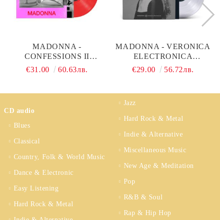
MADONNA -
MADONNA - VERONICA
CONFESSIONS II
ELECTRONICA
(TRANSLUCENT RED
(LIMITED, ULTRA
€31.00
60.63лв.
€29.00
56.72лв.
COLOURED) (VINYL)
CLEAR) (VINYL)
Jazz
CD audio
Hard Rock & Metal
Blues
Indie & Alternative
Classical
Miscellaneous Music
Country, Folk & World Music
New Age & Meditation
Dance & Electronic
Pop
Easy Listening
R&B & Soul
Hard Rock & Metal
Rap & Hip Hop
Indie & Alternative