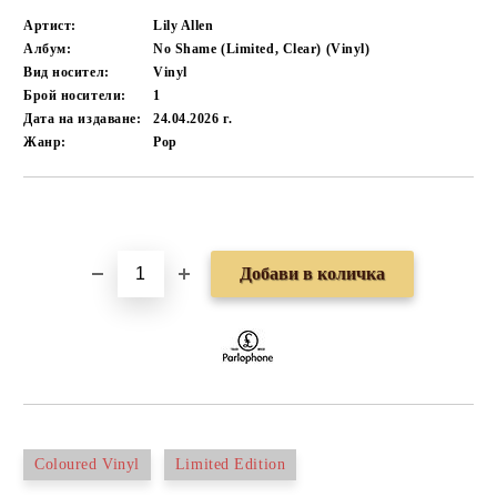
Артист:
Lily Allen
Албум:
No Shame (Limited, Clear) (Vinyl)
Вид носител:
Vinyl
Брой носители:
1
Дата на издаване:
24.04.2026 г.
Жанр:
Pop
Добави в желани
Coloured Vinyl
Limited Edition