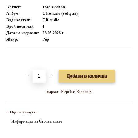
Артист:
Josh Groban
Албум:
Cinematic (Softpak)
Вид носител:
CD audio
Брой носители:
1
Дата на издаване:
08.05.2026 г.
Жанр:
Pop
Добави в желани
Reprise Records
Марка:
Оцени продукта
Информация за Съответствие