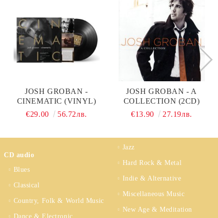
JOSH GROBAN -
JOSH GROBAN - A
CINEMATIC (VINYL)
COLLECTION (2CD)
€29.00
56.72лв.
€13.90
27.19лв.
Jazz
CD audio
Hard Rock & Metal
Blues
Indie & Alternative
Classical
Miscellaneous Music
Country, Folk & World Music
New Age & Meditation
Dance & Electronic