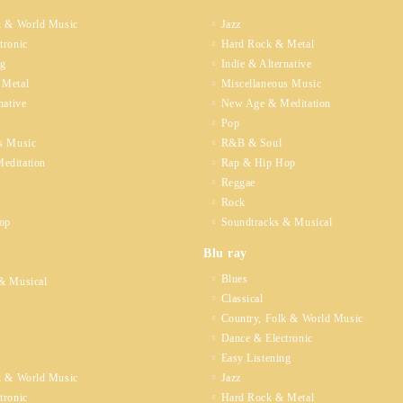
k & World Music
Jazz
tronic
Hard Rock & Metal
ng
Indie & Alternative
 Metal
Miscellaneous Music
native
New Age & Meditation
Pop
s Music
R&B & Soul
editation
Rap & Hip Hop
Reggae
Rock
op
Soundtracks & Musical
Blu ray
Blues
& Musical
Classical
Country, Folk & World Music
Dance & Electronic
Easy Listening
k & World Music
Jazz
tronic
Hard Rock & Metal