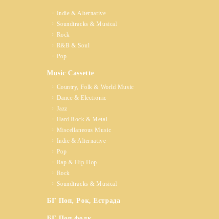
Indie & Alternative
Soundtracks & Musical
Rock
R&B & Soul
Pop
Music Cassette
Country, Folk & World Music
Dance & Electronic
Jazz
Hard Rock & Metal
Miscellaneous Music
Indie & Alternative
Pop
Rap & Hip Hop
Rock
Soundtracks & Musical
БГ Поп, Рок, Естрада
БГ Поп фолк