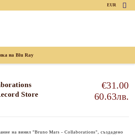
EUR
ика на Blu Ray
€31.00
borations
Record Store
60.63лв.
дание
на винил
"Bruno Mars - Collaborations"
, създадено