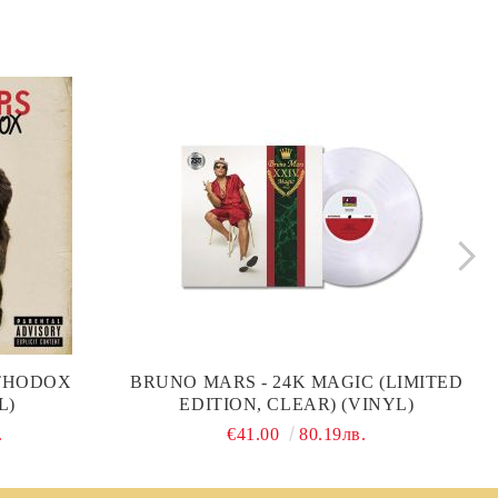
THODOX
BRUNO MARS - 24K MAGIC (LIMITED
L)
EDITION, CLEAR) (VINYL)
.
€41.00
80.19лв.