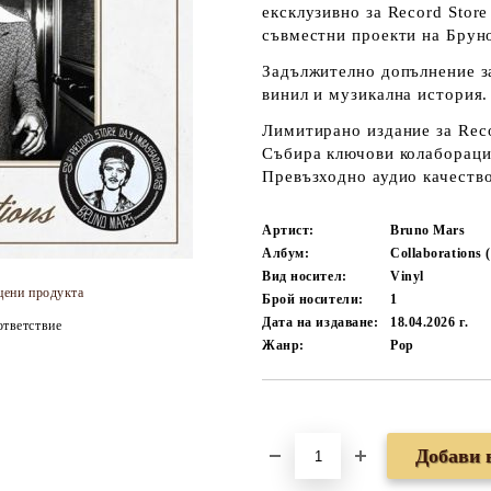
ексклузивно за
Record Stor
съвместни проекти на Бруно
Задължително допълнение за
винил и музикална история.
Лимитирано издание
за Rec
Събира
ключови колаборац
Превъзходно
аудио качеств
Артист:
Bruno Mars
Албум:
Collaborations 
Вид носител:
Vinyl
цени продукта
Брой носители:
1
Дата на издаване:
18.04.2026 г.
тветствие
Жанр:
Pop
Добави в желани