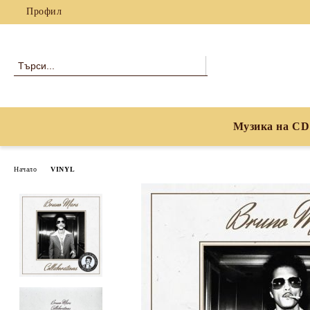
Профил
Музика на CD
Начало
VINYL