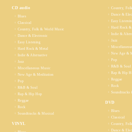
CD audio
Country, Fol
Dance & Elec
Blues
Easy Listeni
Classical
Hard Rock &
Country, Folk & World Music
Indie & Alter
Dance & Electronic
Jazz
Easy Listening
Miscellaneou
Hard Rock & Metal
New Age & M
Indie & Alternative
Pop
Jazz
R&B & Soul
Miscellaneous Music
Rap & Hip H
New Age & Meditation
Reggae
Pop
Rock
R&B & Soul
Soundtracks 
Rap & Hip Hop
Reggae
DVD
Rock
Blues
Soundtracks & Musical
Classical
VINYL
Country, Fol
Dance & Elec