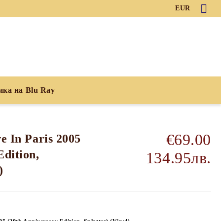
EUR
ика на Blu Ray
€69.00
e In Paris 2005
Edition,
134.95лв.
)