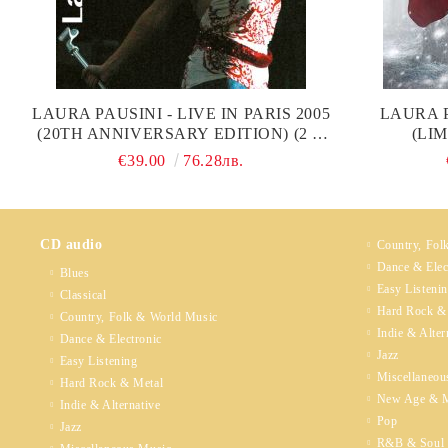
LAURA PAUSINI - LIVE IN PARIS 2005
LAURA 
(20TH ANNIVERSARY EDITION) (2 X
(LI
VINYL)
TRANSPAR
€39.00
76.28лв.
CD audio
Country, Fol
Dance & Elec
Blues
Easy Listeni
Classical
Hard Rock &
Country, Folk & World Music
Indie & Alter
Dance & Electronic
Jazz
Easy Listening
Miscellaneou
Hard Rock & Metal
New Age & M
Indie & Alternative
Pop
Jazz
R&B & Soul