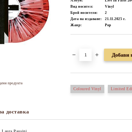
Албум:
Live In Paris 20
Вид носител:
Vinyl
Брой носители:
2
Дата на издаване:
21.11.2025 г.
Жанр:
Pop
Добави в желани
цени продукта
Coloured Vinyl
Limited Ed
за доставка
Laura Pausini