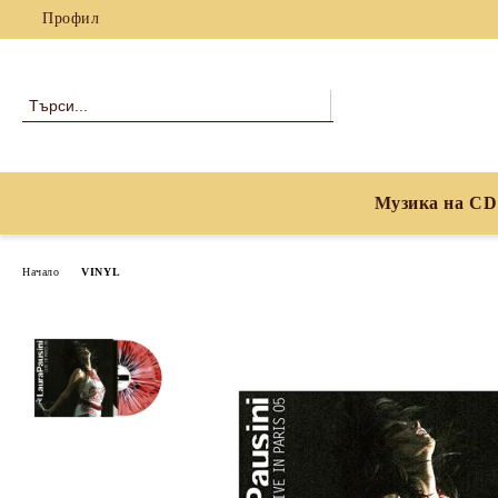
Профил
Музика на CD
Начало
VINYL