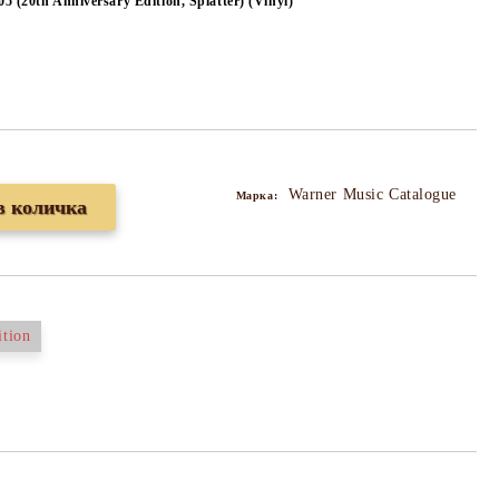
05 (20th Anniversary Edition, Splatter) (Vinyl)
Warner Music Catalogue
Марка:
ition