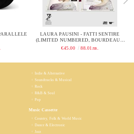
 PARALLELE
LAURA PAUSINI - FATTI SENTIRE
(LIMITED NUMBERED, BOURDEAUX
COLOURED) (2 X VINYL)
.
€45.00
88.01лв.
Indie & Alternative
Soundtracks & Musical
Rock
R&B & Soul
Pop
Music Cassette
Country, Folk & World Music
Dance & Electronic
Jazz