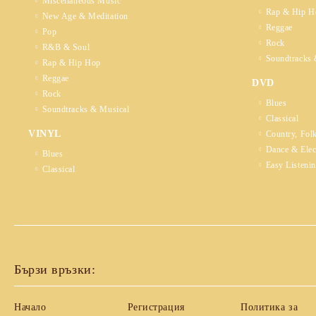
Miscellaneous Music
Rap & Hip H
New Age & Meditation
Reggae
Pop
Rock
R&B & Soul
Soundtracks 
Rap & Hip Hop
Reggae
DVD
Rock
Blues
Soundtracks & Musical
Classical
VINYL
Country, Fol
Dance & Elec
Blues
Easy Listeni
Classical
Бързи връзки:
Начало
Регистрация
Политика за