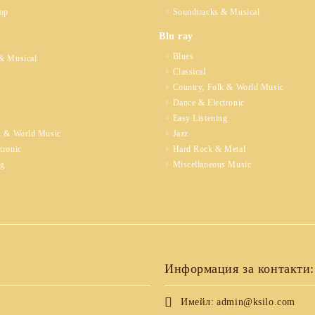
op
Soundtracks & Musical
Blu ray
Blues
& Musical
Classical
Country, Folk & World Music
Dance & Electronic
Easy Listening
k & World Music
Jazz
tronic
Hard Rock & Metal
ng
Miscellaneous Music
Информация за контакти:
Имейл:
admin@ksilo.com