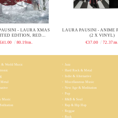
PAUSINI - LAURA XMAS
LAURA PAUSINI - ANIME
MITED EDITION, RED
(2 X VINYL)
ENT COLOURED) (VINYL)
€41.00
80.19лв.
€37.00
72.37лв
k & World Music
Jazz
tronic
Hard Rock & Metal
ng
Indie & Alternative
 Metal
Miscellaneous Music
native
New Age & Meditation
Pop
s Music
R&B & Soul
editation
Rap & Hip Hop
Reggae
Rock