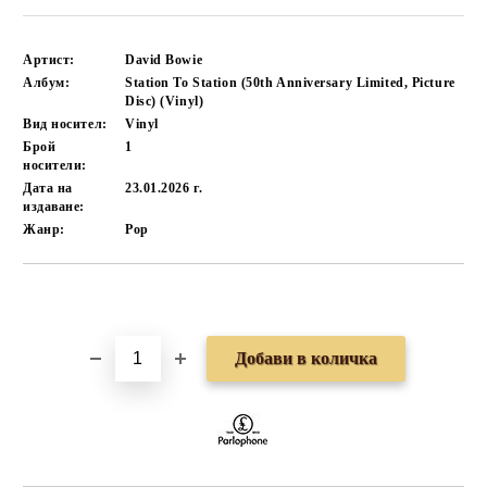
Артист:
David Bowie
Албум:
Station To Station (50th Anniversary Limited, Picture
Disc) (Vinyl)
Вид носител:
Vinyl
Брой
1
носители:
Дата на
23.01.2026 г.
издаване:
Жанр:
Pop
Добави в желани