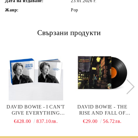
Дата на издаване:
23.01.2026 г.
Жанр:
Pop
Свързани продукти
DAVID BOWIE - I CAN'T
DAVID BOWIE - THE
GIVE EVERYTHING
RISE AND FALL OF
AWAY (2002 - 2016)
ZIGGY STARDUST AND
€428.00
837.10лв.
€29.00
56.72лв.
(LIMITED 16 X VINYL
THE SPIDERS FROM
BOX SET)
MARS (50TH
ANNIVERSARY HALF