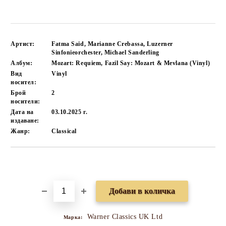
Артист:
Fatma Said, Marianne Crebassa, Luzerner
Sinfonieorchester, Michael Sanderling
Албум:
Mozart: Requiem, Fazil Say: Mozart & Mevlana (Vinyl)
Вид
Vinyl
носител:
Брой
2
носители:
Дата на
03.10.2025 г.
издаване:
Жанр:
Classical
Добави в желани
Warner Classics UK Ltd
Марка: