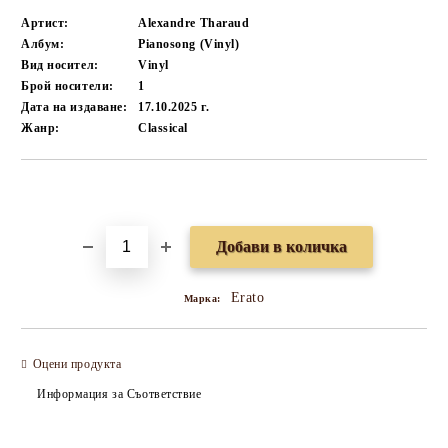
Артист:
Alexandre Tharaud
Албум:
Pianosong (Vinyl)
Вид носител:
Vinyl
Брой носители:
1
Дата на издаване:
17.10.2025 г.
Жанр:
Classical
Добави в желани
Erato
Марка:
Оцени продукта
Информация за Съответствие