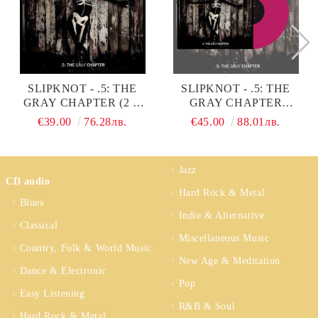
SLIPKNOT - .5: THE
SLIPKNOT - .5: THE
GRAY CHAPTER (2 X
GRAY CHAPTER
VINYL)
(LIMITED EDITION,
€39.00
76.28лв.
€45.00
88.01лв.
PINK COLOURED) (2 X
VINYL)
Jazz
CD audio
Hard Rock & Metal
Blues
Indie & Alternative
Classical
Miscellaneous Music
Country, Folk & World Music
New Age & Meditation
Dance & Electronic
Pop
Easy Listening
R&B & Soul
Hard Rock & Metal