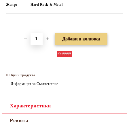
Жанр:
Hard Rock & Metal
Добави в желани
Оцени продукта
Информация за Съответствие
Характеристики
Ревюта