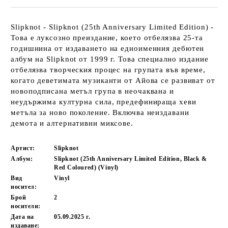
Slipknot - Slipknot (25th Anniversary Limited Edition) -
Това е луксозно преиздание, което отбелязва 25-та
годишнина от издаването на едноименния дебютен
албум на Slipknot от 1999 г. Това специално издание
отбелязва творческия процес на групата във време,
когато деветимата музиканти от Айова се развиват от
новоподписана метъл група в неочаквана и
неудържима културна сила, предефинираща хеви
метъла за ново поколение. Включва неиздавани
демота и алтернативни миксове.
Артист:
Slipknot
Албум:
Slipknot (25th Anniversary Limited Edition, Black &
Red Coloured) (Vinyl)
Вид
Vinyl
носител:
Брой
2
носители:
Дата на
05.09.2025 г.
издаване: