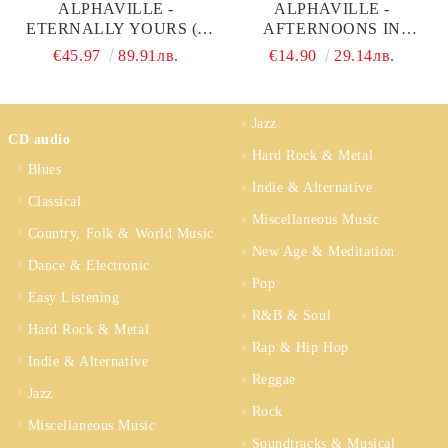
ALPHAVILLE -
ALPHAVILLE -
ETERNALLY YOURS (3
AFTERNOONS IN
X VINYL)
UTOPIA (DELUXE
€45.97
89.91лв.
€14.90
29.14лв.
REMASTERED EDITION)
(2CD)
Jazz
CD audio
Hard Rock & Metal
Blues
Indie & Alternative
Classical
Miscellaneous Music
Country, Folk & World Music
New Age & Meditation
Dance & Electronic
Pop
Easy Listening
R&B & Soul
Hard Rock & Metal
Rap & Hip Hop
Indie & Alternative
Reggae
Jazz
Rock
Miscellaneous Music
Soundtracks & Musical