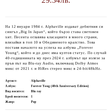
29.34лв.
На 12 януари 1984 г. Alphaville издават дебютния си
сингъл „Big In Japan“, който бързо става световен
хит. Песента оглавява класациите в много страни,
влизайки в топ 10 в Обединеното кралство. Това
поставя началото на успеха на албума „Forever
Young“, който и до днес има култов статус. По случай
40-годишнината му през 2024 г. албумът ще излезе за
пръв път на Blu-ray Audio, включващ Dolby Atmos
микс от 2021 г. и HiRes стерео микс в 24-bit/48kHz.
Артист:
Alphaville
Албум:
Forever Youg (40th Anniversary Edition)
Вид носител:
Blu ray
Брой носители:
1
Жанр:
Pop