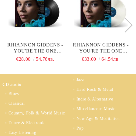
RHIANNON GIDDENS -
RHIANNON GIDDENS -
YOU'RE THE ONE
YOU'RE THE ONE
(VINYL)
(LIMITED EDITIUON,
€28.00
54.76лв.
€33.00
64.54лв.
CLEAR) (VINYL)
Jazz
CD audio
Hard Rock & Metal
Blues
Indie & Alternative
Classical
Miscellaneous Music
Country, Folk & World Music
New Age & Meditation
Dance & Electronic
Pop
Easy Listening