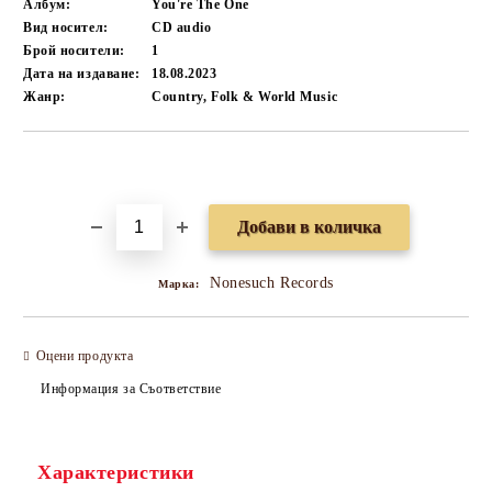
Албум:
You're The One
Вид носител:
CD audio
Брой носители:
1
Дата на издаване:
18.08.2023
Жанр:
Country, Folk & World Music
Добави в желани
Nonesuch Records
Марка:
Оцени продукта
Информация за Съответствие
Характеристики