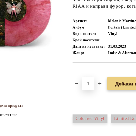
RIAA и направи фурор, кога
Артист:
Melanie Martine
Албум:
Portals (Limite
Вид носител:
Vinyl
Брой носители:
1
Дата на издаване:
31.03.2023
Жанр:
Indie & Alterna
Добави в желани
цени продукта
тветствие
Coloured Vinyl
Limited Ed