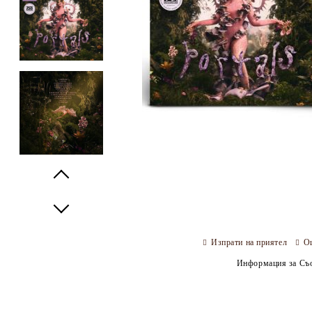
Prev
Next
Изпрати на приятел
О
Информация за Съо