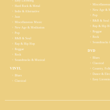
Easy Listening
Miscellaneou
Hard Rock & Metal
New Age & M
Indie & Alternative
Pop
Jazz
R&B & Soul
Miscellaneous Music
Rap & Hip H
New Age & Meditation
Reggae
Pop
Rock
R&B & Soul
Soundtracks 
Rap & Hip Hop
Reggae
DVD
Rock
Blues
Soundtracks & Musical
Classical
VINYL
Country, Fol
Dance & Elec
Blues
Easy Listeni
Classical