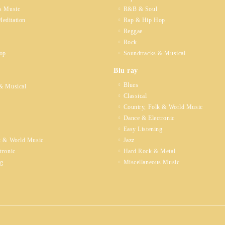
s Music
R&B & Soul
editation
Rap & Hip Hop
Reggae
Rock
op
Soundtracks & Musical
Blu ray
Blues
& Musical
Classical
Country, Folk & World Music
Dance & Electronic
Easy Listening
k & World Music
Jazz
tronic
Hard Rock & Metal
ng
Miscellaneous Music