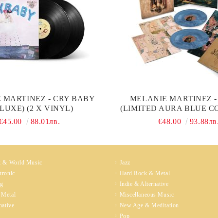
 MARTINEZ - CRY BABY
MELANIE MARTINEZ -
LUXE) (2 X VINYL)
(LIMITED AURA BLUE C
20PG. BOOKLET & POST
€45.00
88.01лв.
€48.00
93.88лв
VINYL)
k & World Music
Jazz
tronic
Hard Rock & Metal
ng
Indie & Alternative
 Metal
Miscellaneous Music
native
New Age & Meditation
Pop