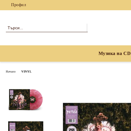
Профил
Музика на CD
Начало
VINYL