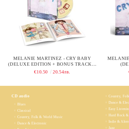
MELANIE MARTINEZ - CRY BABY
MELANIE
(DELUXE EDITION + BONUS TRACKS)
(DE
(CD)
€10.50
20.54лв.
CD audio
Country, Fol
Dance & Elec
Blues
Easy Listeni
Classical
Hard Rock &
Country, Folk & World Music
Indie & Alter
Dance & Electronic
Jazz