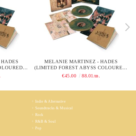
 HADES
MELANIE MARTINEZ - HADES
OLOURED,
(LIMITED FOREST ABYSS COLOURED,
ER) (2 X
20PG. BOOKLET & POSTER) (2 X
.
€45.00
88.01лв.
VINYL)
Indie & Alternative
Soundtracks & Musical
Rock
R&B & Soul
Pop