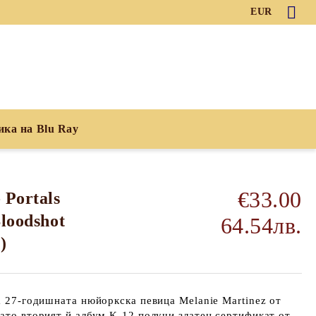
EUR
ика на Blu Ray
€33.00
 Portals
Bloodshot
64.54лв.
)
на 27-годишната нюйоркска певица Melanie Martinez от
като вторият й албум K-12 получи златен сертификат от