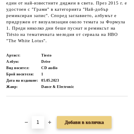
един от най-известните диджеи в света. През 2015 г. е
удостоен с "Грами" в категорията "Най-добър
ремиксиран запис". Според заглавието, албумът е
придружен от визуализации около темата за Формула
1. Преди няколко дни беше пуснат и ремиксът на
Tiësto на тематичната мелодия от сериала на HBO
"The White Lotus".
Артист:
Tiesto
Албум:
Drive
Вид носител:
CD audio
Брой носители:
1
Дата на издаване:
05.05.2023
Жанр:
Dance & Electronic
Добави в желани