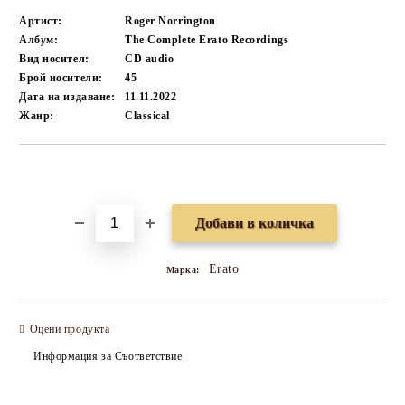
Артист:
Roger Norrington
Албум:
The Complete Erato Recordings
Вид носител:
CD audio
Брой носители:
45
Дата на издаване:
11.11.2022
Жанр:
Classical
Добави в желани
Erato
Марка:
Оцени продукта
Информация за Съответствие