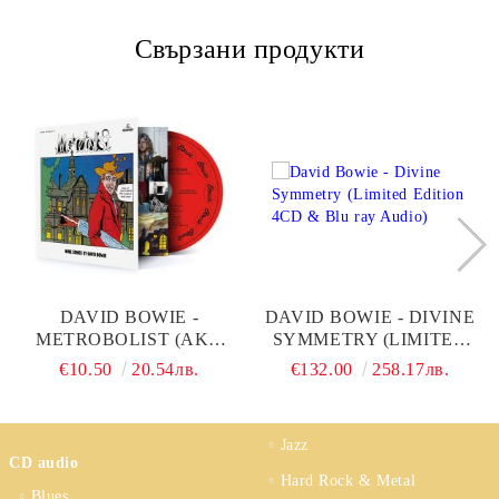
Свързани продукти
DAVID BOWIE -
DAVID BOWIE - DIVINE
METROBOLIST (AKA
SYMMETRY (LIMITED
THE MAN WHO SOLD
EDITION 4CD & BLU
€10.50
20.54лв.
€132.00
258.17лв.
THE WORLD) (2020 MIX)
RAY AUDIO)
(CD)
Jazz
CD audio
Hard Rock & Metal
Blues