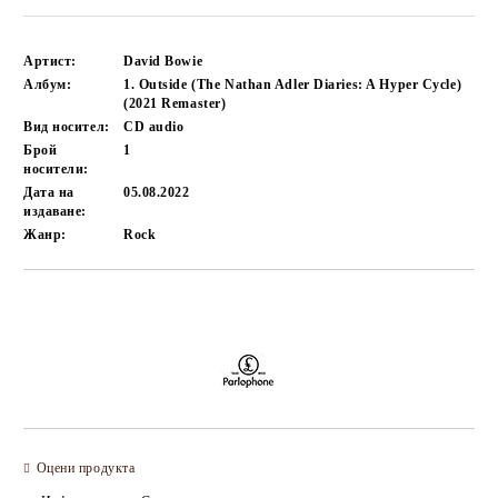
Артист:
David Bowie
Албум:
1. Outside (The Nathan Adler Diaries: A Hyper Cycle)
(2021 Remaster)
Вид носител:
CD audio
Брой
1
носители:
Дата на
05.08.2022
издаване:
Жанр:
Rock
Добави в желани
Оцени продукта