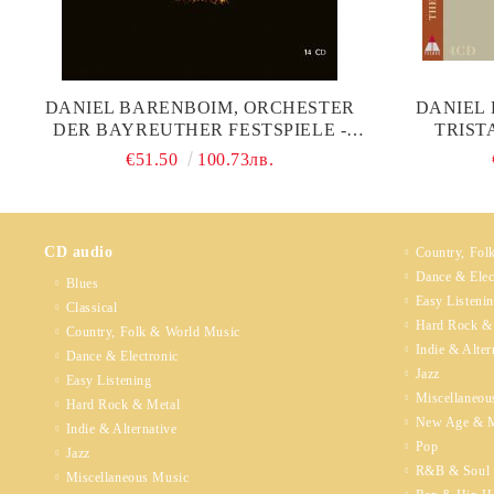
DANIEL BARENBOIM, ORCHESTER
DANIEL 
DER BAYREUTHER FESTSPIELE -
TRIST
WAGNER: DER RING DES
€51.50
100.73лв.
NIBELUNGEN (14 CD BOX)
CD audio
Country, Fol
Dance & Elec
Blues
Easy Listeni
Classical
Hard Rock &
Country, Folk & World Music
Indie & Alter
Dance & Electronic
Jazz
Easy Listening
Miscellaneou
Hard Rock & Metal
New Age & M
Indie & Alternative
Pop
Jazz
R&B & Soul
Miscellaneous Music