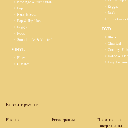
Rap & Hip H
New Age & Meditation
Reggae
Pop
Rock
R&B & Soul
Soundtracks 
Rap & Hip Hop
Reggae
DVD
Rock
Blues
Soundtracks & Musical
Classical
VINYL
Country, Fol
Dance & Elec
Blues
Easy Listeni
Classical
Бързи връзки:
Начало
Регистрация
Политика за
поверителност