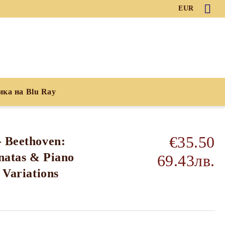
EUR
ика на Blu Ray
€35.50
- Beethoven:
natas & Piano
69.43лв.
 Variations