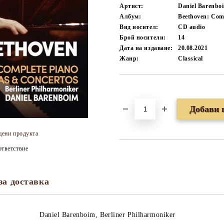
Артист:
Daniel Barenboi
Албум:
Beethoven: Comp
Вид носител:
CD audio
Брой носители:
14
Дата на издаване:
20.08.2021
Жанр:
Classical
Добави в желани
цени продукта
тветствие
за доставка
Daniel Barenboim, Berliner Philharmoniker