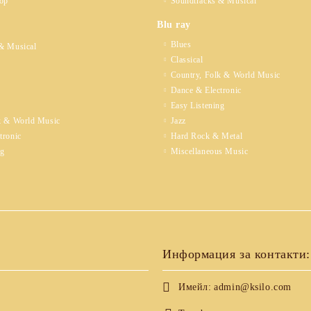
op
Soundtracks & Musical
Blu ray
Blues
& Musical
Classical
Country, Folk & World Music
Dance & Electronic
Easy Listening
k & World Music
Jazz
tronic
Hard Rock & Metal
ng
Miscellaneous Music
Информация за контакти:
Имейл:
admin@ksilo.com