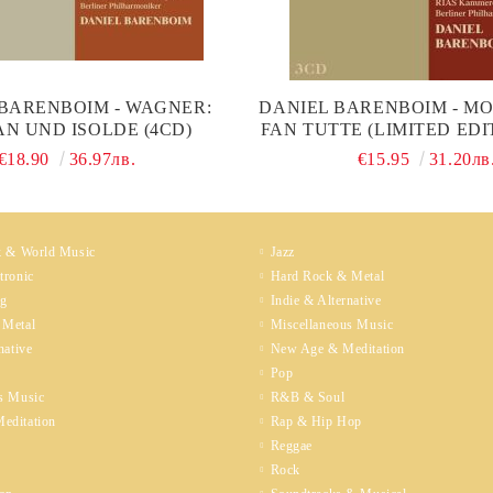
BARENBOIM - WAGNER:
DANIEL BARENBOIM - MO
AN UND ISOLDE (4CD)
FAN TUTTE (LIMITED EDIT
(CD)
€18.90
36.97лв.
€15.95
31.20лв
k & World Music
Jazz
tronic
Hard Rock & Metal
ng
Indie & Alternative
 Metal
Miscellaneous Music
native
New Age & Meditation
Pop
s Music
R&B & Soul
editation
Rap & Hip Hop
Reggae
Rock