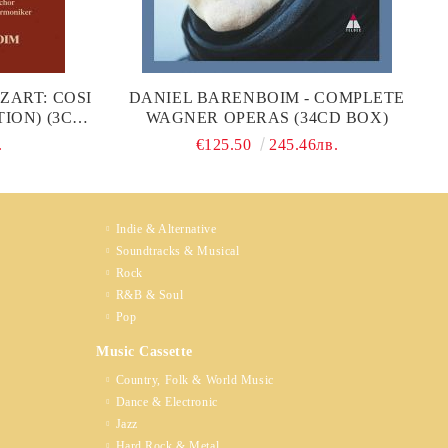
ZART: COSI
DANIEL BARENBOIM - COMPLETE
ION) (3CD)
WAGNER OPERAS (34CD BOX)
.
€125.50
245.46лв.
Indie & Alternative
Soundtracks & Musical
Rock
R&B & Soul
Pop
Music Cassette
Country, Folk & World Music
Dance & Electronic
Jazz
Hard Rock & Metal