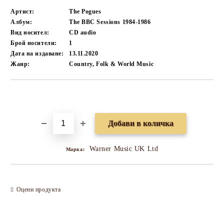
Артист:
The Pogues
Албум:
The BBC Sessions 1984-1986
Вид носител:
CD audio
Брой носители:
1
Дата на издаване:
13.11.2020
Жанр:
Country, Folk & World Music
Добави в желани
Warner Music UK Ltd
Марка:
Оцени продукта