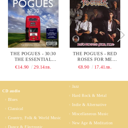
THE POGUES - 30:30
THE POGUES - RED
THE ESSENTIAL
ROSES FOR ME
COLLECTION (2CD) (CD)
(EXPANDED &
€14.90
29.14лв.
€8.90
17.41лв.
REMASTERED) (CD)
Jazz
CD audio
Hard Rock & Metal
Blues
Indie & Alternative
Classical
Miscellaneous Music
Country, Folk & World Music
New Age & Meditation
Dance & Electronic