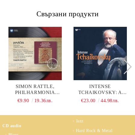
Свързани продукти
SIMON RATTLE,
INTENSE
PHILHARMONIA
TCHAIKOVSKY: A
ORCHESTRA - LEOS
COLLECTION OF
€9.90
19.36лв.
€23.00
44.98лв.
JANACEK: GLAGOLITIC
RUSSIAN ROMANTIC
MASS, SINFONIETTA
MASTERPIECES -
(CD)
VARIOUS ARTISTS
Jazz
(VINYL)
CD audio
Hard Rock & Metal
Blues