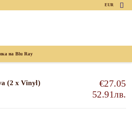
EUR
ика на Blu Ray
€27.05
a (2 x Vinyl)
52.91лв.