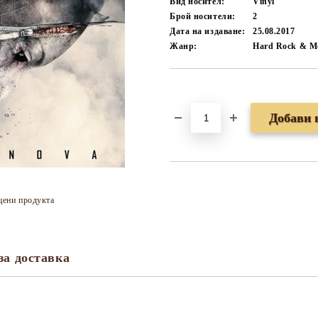
Вид носител:
Vinyl
Брой носители:
2
Дата на издаване:
25.08.2017
Жанр:
Hard Rock & Me
Добави в желани
цени продукта
за доставка