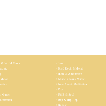
k & World Music
Jazz
tronic
Hard Rock & Metal
ng
Indie & Alternative
 Metal
Miscellaneous Music
native
New Age & Meditation
Pop
s Music
R&B & Soul
editation
Rap & Hip Hop
Reggae