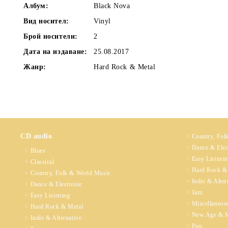
Албум:
Black Nova
Вид носител:
Vinyl
Брой носители:
2
Дата на издаване:
25.08.2017
Жанр:
Hard Rock & Metal
CD audio
Country, Fol
Dance & Elec
Blues
Easy Listeni
Classical
Hard Rock &
Country, Folk & World Music
Indie & Alter
Dance & Electronic
Jazz
Easy Listening
Miscellaneou
Hard Rock & Metal
New Age & M
Indie & Alternative
Pop