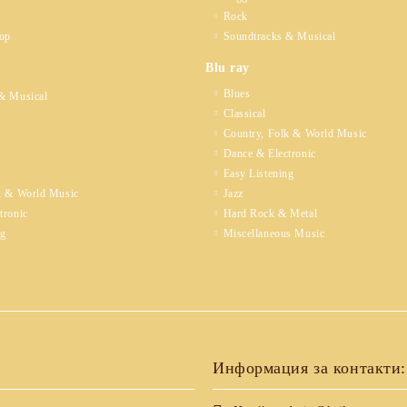
Rock
op
Soundtracks & Musical
Blu ray
Blues
& Musical
Classical
Country, Folk & World Music
Dance & Electronic
Easy Listening
k & World Music
Jazz
tronic
Hard Rock & Metal
ng
Miscellaneous Music
Информация за контакти: