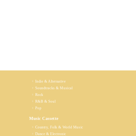
Indie & Alternative
Soundtracks & Musical
Rock
R&B & Soul
Pop
Music Cassette
Country, Folk & World Music
Dance & Electronic