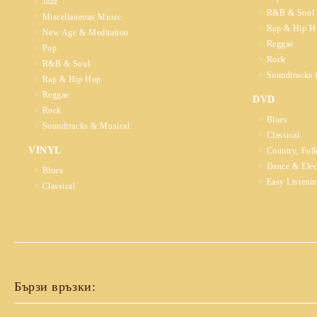
Jazz
R&B & Soul
Miscellaneous Music
Rap & Hip H
New Age & Meditation
Reggae
Pop
Rock
R&B & Soul
Soundtracks 
Rap & Hip Hop
Reggae
DVD
Rock
Blues
Soundtracks & Musical
Classical
VINYL
Country, Fol
Dance & Elec
Blues
Easy Listeni
Classical
Бързи връзки: