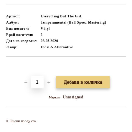
Артист:
Everything But The Girl
Албум:
Temperamental (Half Speed Mastering)
Вид носител:
Vinyl
Брой носители:
2
Дата на издаване:
08.05.2020
Жанр:
Indie & Alternative
Добави в желани
Unassigned
Марка:
Оцени продукта