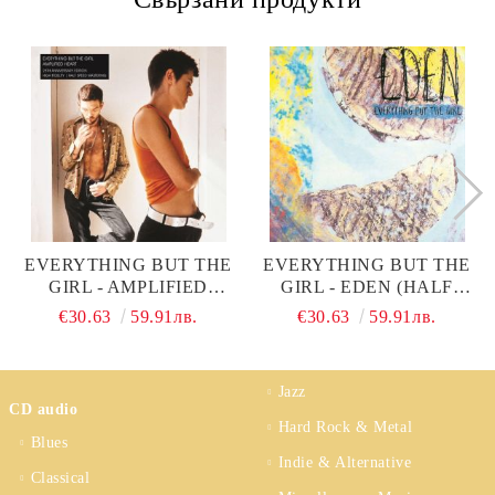
EVERYTHING BUT THE
EVERYTHING BUT THE
GIRL - AMPLIFIED
GIRL - EDEN (HALF
HEART (25TH
SPEED MASTERING)
€30.63
59.91лв.
€30.63
59.91лв.
ANNIVERSARY
(VINYL)
EDITION, HALF SPEED
MASTERING) (VINYL)
Jazz
CD audio
Hard Rock & Metal
Blues
Indie & Alternative
Classical