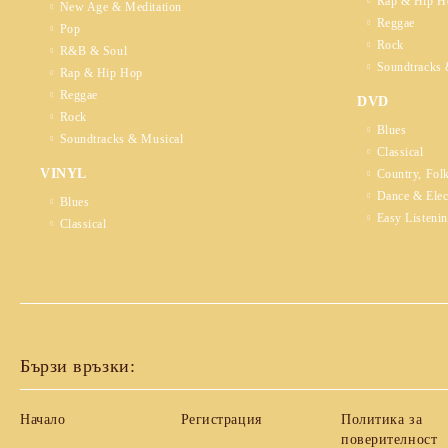
Rap & Hip H
New Age & Meditation
Reggae
Pop
Rock
R&B & Soul
Soundtracks 
Rap & Hip Hop
Reggae
DVD
Rock
Blues
Soundtracks & Musical
Classical
VINYL
Country, Fol
Dance & Elec
Blues
Easy Listeni
Classical
Бързи връзки:
Начало
Регистрация
Политика за
поверителност