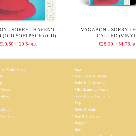
N - SORRY I HAVEN'T
VAGABON - SORRY I 
 (1CD SOFTPACK) (CD)
CALLED (VINYL
€10.50
20.54лв.
€28.00
54.76лв
k & World Music
Jazz
tronic
Hard Rock & Metal
ng
Indie & Alternative
 Metal
Miscellaneous Music
native
New Age & Meditation
Pop
s Music
R&B & Soul
editation
Rap & Hip Hop
Reggae
Rock