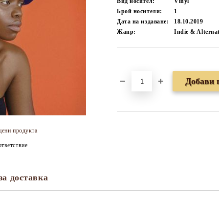
Вид носител:
Vinyl
Брой носители:
1
Дата на издаване:
18.10.2019
Жанр:
Indie & Alterna
Добави в желани
цени продукта
тветствие
за доставка