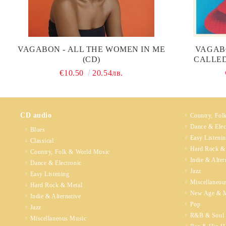
VAGABON - ALL THE WOMEN IN ME
VAGABO
(CD)
CALLED
€10.50
20.54лв.
CD audio
Country, Fol
Dance & Elec
Blues
Easy Listeni
Classical
Hard Rock &
Country, Folk & World Music
Indie & Alter
Dance & Electronic
Jazz
Easy Listening
Miscellaneou
Hard Rock & Metal
New Age & M
Indie & Alternative
Pop
Jazz
R&B & Soul
Miscellaneous Music