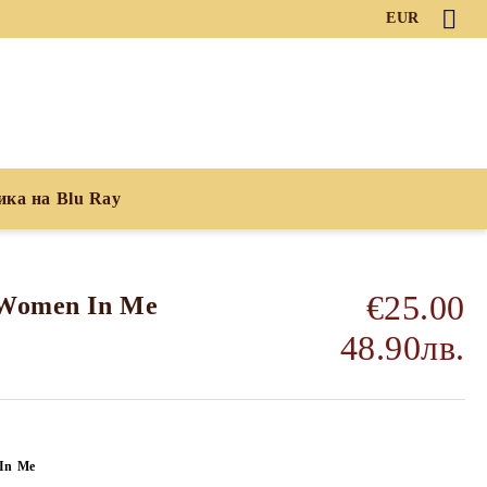
EUR
ика на Blu Ray
€25.00
 Women In Me
48.90лв.
In Me