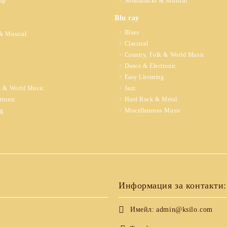
op
Soundtracks & Musical
Blu ray
Blues
& Musical
Classical
Country, Folk & World Music
Dance & Electronic
Easy Listening
k & World Music
Jazz
tronic
Hard Rock & Metal
ng
Miscellaneous Music
Информация за контакти:
Имейл:
admin@ksilo.com