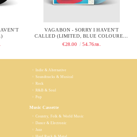
HAVEN'T
VAGABON - SORRY I HAVEN'T
)
CALLED (LIMITED, BLUE COLOURED)
(VINYL)
.
€28.00
54.76лв.
Indie & Alternative
Soundtracks & Musical
Rock
R&B & Soul
Pop
Music Cassette
Country, Folk & World Music
Dance & Electronic
Jazz
Hard Rock & Metal