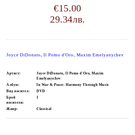
€15.00
29.34лв.
Joyce DiDonato
,
Il Pomo d'Oro
,
Maxim Emelyanychev
Артист:
Joyce DiDonato, Il Pomo d'Oro, Maxim
Emelyanychev
Албум:
In War & Peace: Harmony Through Music
Вид носител:
DVD
Брой
1
носители:
Жанр:
Classical
Добави в желани