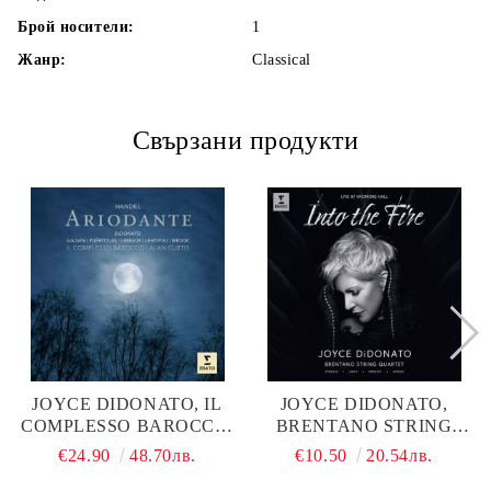
Брой носители:
1
Жанр:
Classical
Свързани продукти
JOYCE DIDONATO, IL
JOYCE DIDONATO,
COMPLESSO BAROCCO,
BRENTANO STRING
ALAN CURTIS -
QUARTET - INTO THE
€24.90
48.70лв.
€10.50
20.54лв.
HANDEL: ARIODANTE
FIRE (LIVE AT