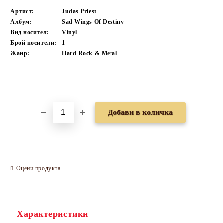
Артист:
Judas Priest
Албум:
Sad Wings Of Destiny
Вид носител:
Vinyl
Брой носители:
1
Жанр:
Hard Rock & Metal
Добави в желани
Оцени продукта
Характеристики