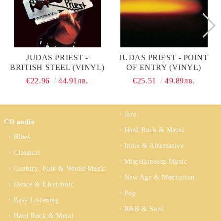
JUDAS PRIEST -
JUDAS PRIEST - POINT
BRITISH STEEL (VINYL)
OF ENTRY (VINYL)
€22.96
44.91лв.
€25.51
49.89лв.
Jazz
CD audio
Hard Rock & Metal
Blues
Indie & Alternative
Classical
Miscellaneous Music
Country, Folk & World Music
New Age & Meditation
Dance & Electronic
Pop
Easy Listening
R&B & Soul
Hard Rock & Metal