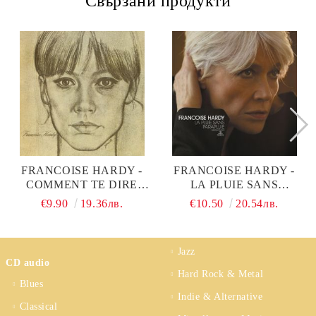
Свързани продукти
FRANCOISE HARDY -
FRANCOISE HARDY -
COMMENT TE DIRE
LA PLUIE SANS
ADIEU (CD)
PARAPLUIE (CD)
€9.90
19.36лв.
€10.50
20.54лв.
Jazz
CD audio
Hard Rock & Metal
Blues
Indie & Alternative
Classical