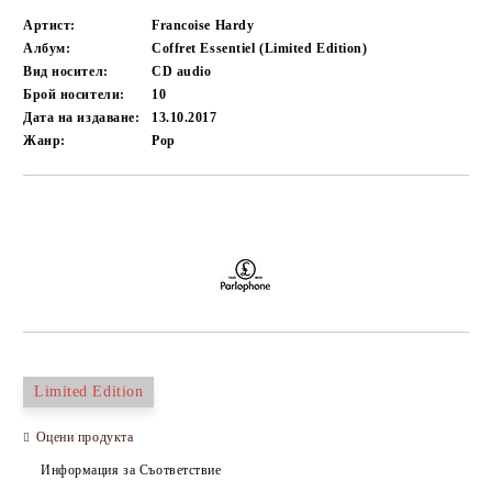
Артист:
Francoise Hardy
Албум:
Coffret Essentiel (Limited Edition)
Вид носител:
CD audio
Брой носители:
10
Дата на издаване:
13.10.2017
Жанр:
Pop
Добави в желани
Limited Edition
Оцени продукта
Информация за Съответствие