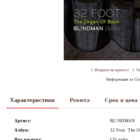
Изпрати на приятел
О
Информация за Съо
Характеристики
Ревюта
Срок и цена 
Артист:
BL!NDMAN
Албум:
32 Foot: The O
Вид носител:
CD audio