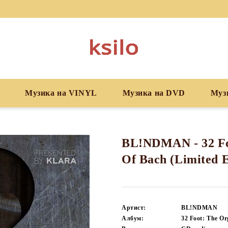
Музика на VINYL
Музика на DVD
Муз
BL!NDMAN - 32 Fo
Of Bach (Limited E
Артист:
BL!NDMAN
Албум:
32 Foot: The Or