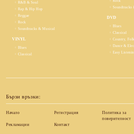
Rock
R&B & Soul
Soundtracks 
Rap & Hip Hop
Reggae
DVD
Rock
Blues
Soundtracks & Musical
Classical
VINYL
Country, Fol
Dance & Elec
Blues
Easy Listeni
Classical
Бързи връзки:
Начало
Регистрация
Политика за
поверителност
Рекламации
Контакт