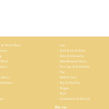
k & World Music
Jazz
tronic
Hard Rock & Metal
ng
Indie & Alternative
 Metal
Miscellaneous Music
native
New Age & Meditation
Pop
s Music
R&B & Soul
editation
Rap & Hip Hop
Reggae
Rock
op
Soundtracks & Musical
Blu ray