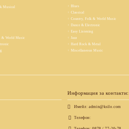
Blues
& Musical
Classical
Country, Folk & World Music
Dance & Electronic
Easy Listening
k & World Music
Jazz
tronic
Hard Rock & Metal
ng
Miscellaneous Music
Информация за контакти:
Имейл:
admin@ksilo.com
Телефон:
Телефон:
0878 / 77-20-78