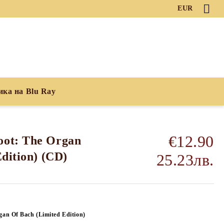
EUR
ика на Blu Ray
€12.90
ot: The Organ
dition) (CD)
25.23лв.
gan Of Bach (Limited Edition)