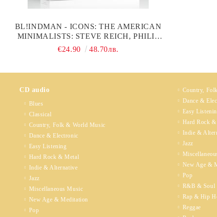
BL!INDMAN - ICONS: THE AMERICAN
MINIMALISTS: STEVE REICH, PHILIP
GLASS, TERRY RILEY (3CD)
€24.90
48.70лв.
CD audio
Country, Fol
Dance & Elec
Blues
Easy Listeni
Classical
Hard Rock &
Country, Folk & World Music
Indie & Alter
Dance & Electronic
Jazz
Easy Listening
Miscellaneou
Hard Rock & Metal
New Age & M
Indie & Alternative
Pop
Jazz
R&B & Soul
Miscellaneous Music
Rap & Hip H
New Age & Meditation
Reggae
Pop