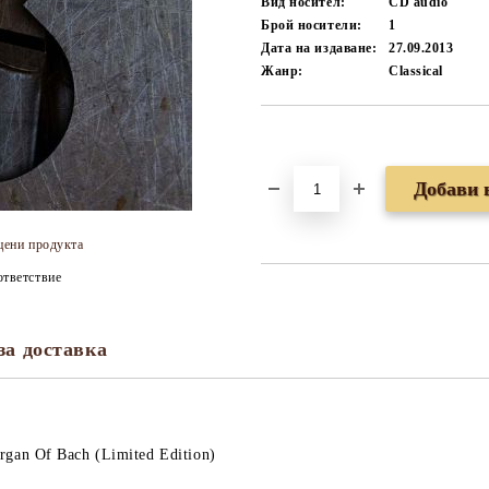
Вид носител:
CD audio
Брой носители:
1
Дата на издаване:
27.09.2013
Жанр:
Classical
Добави в желани
цени продукта
тветствие
за доставка
rgan Of Bach (Limited Edition)