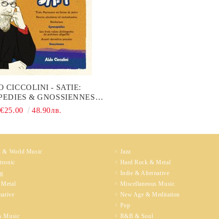
 CICCOLINI - SATIE:
EDIES & GNOSSIENNES
(VINYL)
€25.00
48.90лв.
k & World Music
Jazz
tronic
Hard Rock & Metal
ng
Indie & Alternative
 Metal
Miscellaneous Music
native
New Age & Meditation
Pop
s Music
R&B & Soul