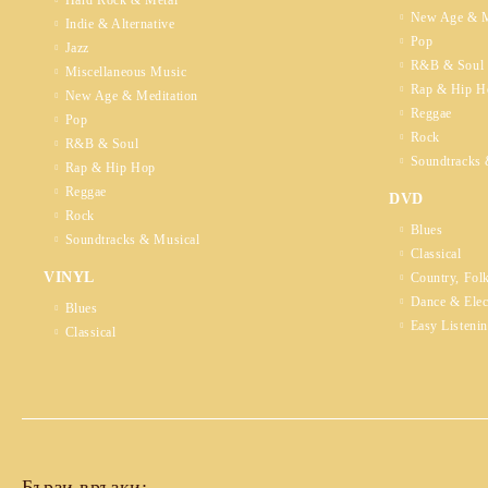
Hard Rock & Metal
New Age & M
Indie & Alternative
Pop
Jazz
R&B & Soul
Miscellaneous Music
Rap & Hip H
New Age & Meditation
Reggae
Pop
Rock
R&B & Soul
Soundtracks 
Rap & Hip Hop
Reggae
DVD
Rock
Blues
Soundtracks & Musical
Classical
VINYL
Country, Fol
Dance & Elec
Blues
Easy Listeni
Classical
Бързи връзки: