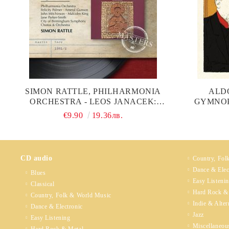
SIMON RATTLE, PHILHARMONIA
ALDO
ORCHESTRA - LEOS JANACEK:
GYMNOP
GLAGOLITIC MASS, SINFONIETTA
€9.90
19.36лв.
(CD)
CD audio
Country, Fol
Dance & Elec
Blues
Easy Listeni
Classical
Hard Rock &
Country, Folk & World Music
Indie & Alter
Dance & Electronic
Jazz
Easy Listening
Miscellaneou