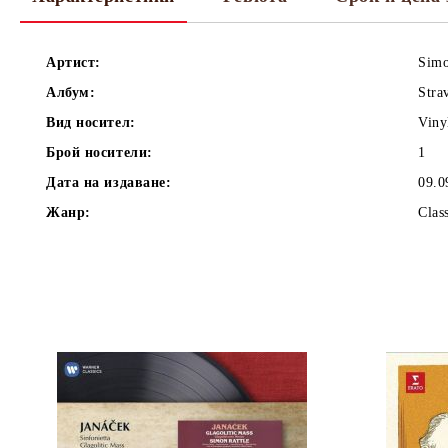
Артист:
Simo
Албум:
Stra
Вид носител:
Viny
Брой носители:
1
Дата на издаване:
09.0
Жанр:
Clas