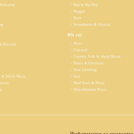
editation
Rap & Hip Hop
Reggae
Rock
op
Soundtracks & Musical
Blu ray
Blues
& Musical
Classical
Country, Folk & World Music
Dance & Electronic
Easy Listening
k & World Music
Jazz
tronic
Hard Rock & Metal
ng
Miscellaneous Music
Информация за контакти: