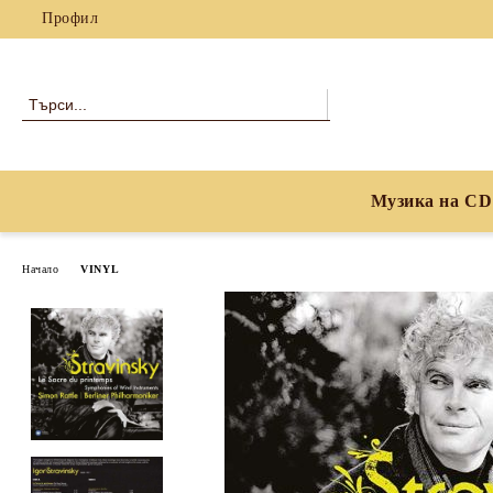
Профил
Музика на CD
Начало
VINYL