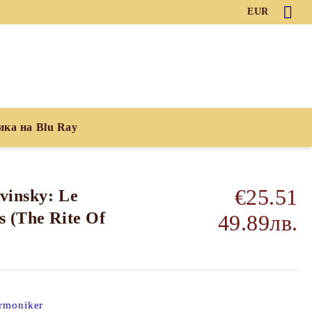
EUR
ика на Blu Ray
€25.51
avinsky: Le
s (The Rite Of
49.89лв.
armoniker