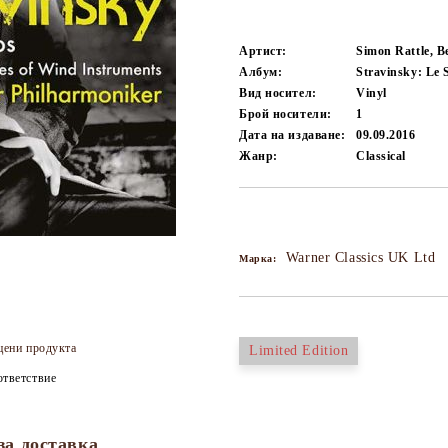
Артист:
Simon Rattle, B
Албум:
Stravinsky: Le 
Вид носител:
Vinyl
Брой носители:
1
Дата на издаване:
09.09.2016
Жанр:
Classical
Добави в желани
Warner Classics UK Ltd
Марка:
цени продукта
Limited Edition
тветствие
за доставка