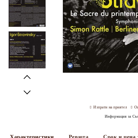
Prev
Next
Изпрати на приятел
О
Информация за Съо
Характеристики
Ревюта
Срок и цена 