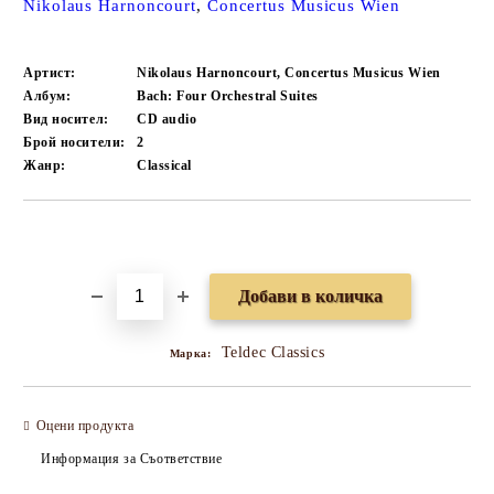
Nikolaus Harnoncourt
,
Concertus Musicus Wien
Артист:
Nikolaus Harnoncourt, Concertus Musicus Wien
Албум:
Bach: Four Orchestral Suites
Вид носител:
CD audio
Брой носители:
2
Жанр:
Classical
Добави в желани
Teldec Classics
Марка:
Оцени продукта
Информация за Съответствие