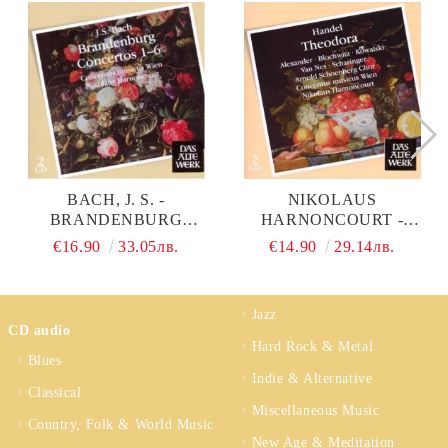
BACH, J. S. -
NIKOLAUS
BRANDENBURG
HARNONCOURT -
CONCERTOS NO.1-6
HANDEL: THEODORA
€16.90
33.05лв.
€14.90
29.14лв.
(2CD) (CD)
(2CD) (CD)
Jazz
CD audio
Hard Rock & Metal
Blues
Indie & Alternative
Classical
Miscellaneous Music
Country, Folk & World Music
New Age & Meditation