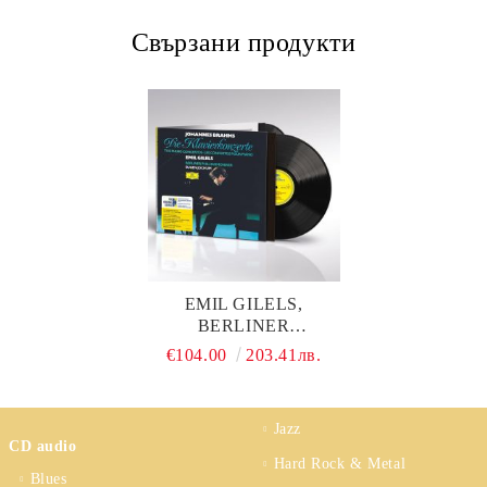
Свързани продукти
EMIL GILELS,
BERLINER
PHILHARMONIKER,
€104.00
203.41лв.
EUGEN JOCHUM -
BRAHMS: PIANO
CONCERTOS NOS. 1 & 2
Jazz
(2 X VINYL)
CD audio
Hard Rock & Metal
Blues