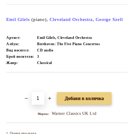
Emil Gilels
(piano),
Cleveland Orchestra
,
George Szell
Артист:
Emil Gilels, Cleveland Orchestra
Албум:
Beethoven: The Five Piano Concertos
Вид носител:
CD audio
Брой носители:
3
Жанр:
Classical
Добави в желани
Warner Classics UK Ltd
Марка:
Оцени продукта