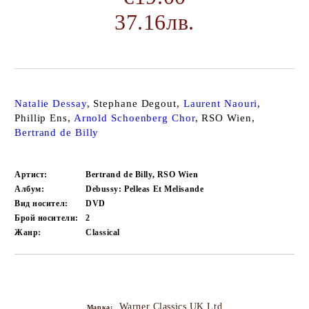
37.16лв.
Natalie Dessay
, Stephane Degout,
Laurent Naouri
,
Phillip Ens,
Arnold Schoenberg Chor
, RSO Wien,
Bertrand de Billy
Артист:
Bertrand de Billy, RSO Wien
Албум:
Debussy: Pelleas Et Melisande
Вид носител:
DVD
Брой носители:
2
Жанр:
Classical
Добави в желани
Warner Classics UK Ltd
Марка: