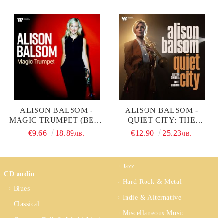
ALISON BALSOM -
ALISON BALSOM -
MAGIC TRUMPET (BEST
QUIET CITY: THE
OF) (CD)
LONELY VOICE OF THE
€9.66
18.89лв.
€12.90
25.23лв.
TRUMPET (CD)
Jazz
CD audio
Hard Rock & Metal
Blues
Indie & Alternative
Classical
Miscellaneous Music