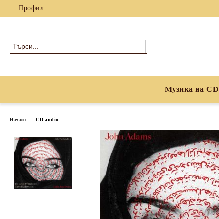
Профил
Музика на CD
Начало
CD audio