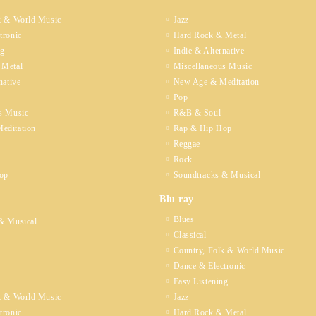
k & World Music
Jazz
tronic
Hard Rock & Metal
ng
Indie & Alternative
 Metal
Miscellaneous Music
native
New Age & Meditation
Pop
s Music
R&B & Soul
editation
Rap & Hip Hop
Reggae
Rock
op
Soundtracks & Musical
Blu ray
Blues
& Musical
Classical
Country, Folk & World Music
Dance & Electronic
Easy Listening
k & World Music
Jazz
tronic
Hard Rock & Metal