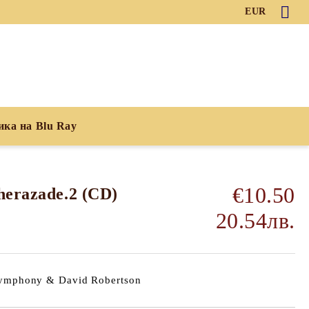
EUR
ика на Blu Ray
€10.50
herazade.2 (CD)
20.54лв.
 Symphony & David Robertson