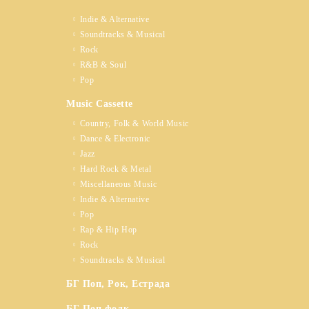
Indie & Alternative
Soundtracks & Musical
Rock
R&B & Soul
Pop
Music Cassette
Country, Folk & World Music
Dance & Electronic
Jazz
Hard Rock & Metal
Miscellaneous Music
Indie & Alternative
Pop
Rap & Hip Hop
Rock
Soundtracks & Musical
БГ Поп, Рок, Естрада
БГ Поп фолк