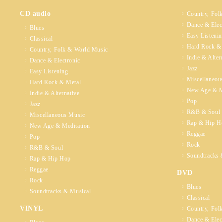
CD audio
Country, Fol
Dance & Elec
Blues
Easy Listeni
Classical
Hard Rock &
Country, Folk & World Music
Indie & Alter
Dance & Electronic
Jazz
Easy Listening
Miscellaneou
Hard Rock & Metal
New Age & M
Indie & Alternative
Pop
Jazz
R&B & Soul
Miscellaneous Music
Rap & Hip H
New Age & Meditation
Reggae
Pop
Rock
R&B & Soul
Soundtracks 
Rap & Hip Hop
Reggae
DVD
Rock
Blues
Soundtracks & Musical
Classical
VINYL
Country, Fol
Dance & Elec